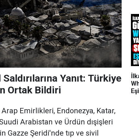
il Saldırılarına Yanıt: Türkiye
İl
Wh
 Ortak Bildiri
Eş
k Arap Emirlikleri, Endonezya, Katar,
 Suudi Arabistan ve Ürdün dışişleri
'in Gazze Şeridi'nde tıp ve sivil