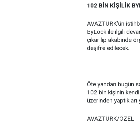
102 BİN KİŞİLİK B
AVAZTÜRK'ün istihba
ByLock ile ilgili dev
çıkarılıp akabinde ö
deşifre edilecek.
Öte yandan bugün sav
102 bin kişinin kend
üzerinden yaptıkları y
AVAZTÜRK/ÖZEL