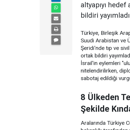
altyapıyı hedef a
bildiri yayımladı
Türkiye, Birleşik Ara
Suudi Arabistan ve Ür
Şeridi'nde tıp ve sivi
ortak bildiri yayımla
İsrail'in eylemleri "u
nitelendirilirken, dip
sabotaj edildiği vurg
8 Ülkeden Tek
Şekilde Kınd
Aralarında Türkiye C