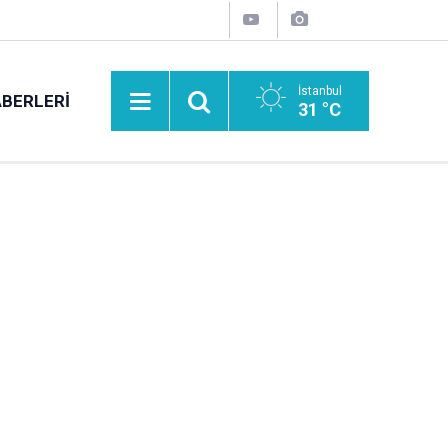
İstanbul
BERLERI
31 °C