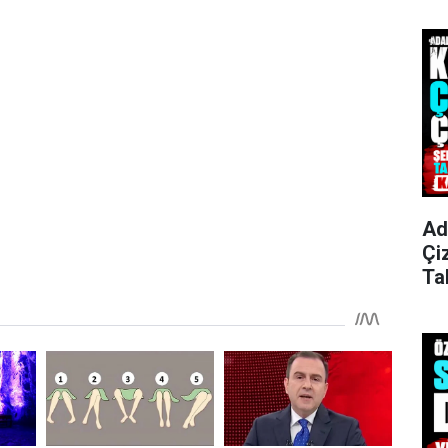
Ad
Çi
Ta