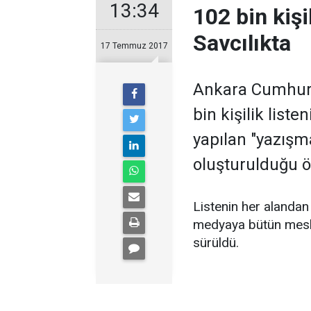
13:34
102 bin kiş
Savcılıkta
17 Temmuz 2017
Ankara Cumhuriy
bin kişilik list
yapılan "yazış
oluşturulduğu ö
Listenin her alandan 
medyaya bütün mesle
sürüldü.