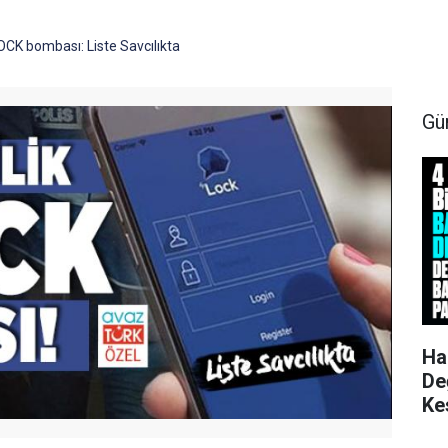
LOCK bombası: Liste Savcılıkta
Gü
Ha
De
Ke
Ku