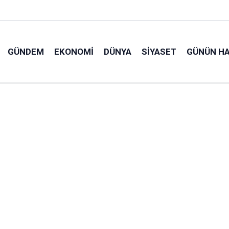
GÜNDEM
EKONOMI
DÜNYA
SIYASET
GÜNÜN HA