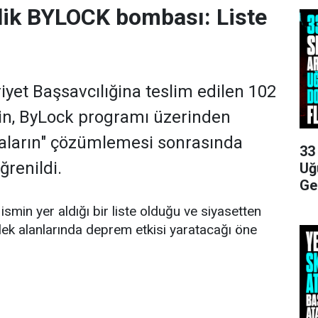
ilik BYLOCK bombası: Liste
et Başsavcılığina teslim edilen 102
enin, ByLock programı üzerinden
maların" çözümlemesi sonrasında
33
ğrenildi.
Uğ
Ge
ismin yer aldığı bir liste olduğu ve siyasetten
k alanlarında deprem etkisi yaratacağı öne