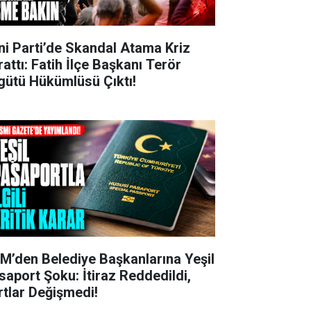
ni Parti’de Skandal Atama Kriz
rattı: Fatih İlçe Başkanı Terör
gütü Hükümlüsü Çıktı!
M’den Belediye Başkanlarına Yeşil
saport Şoku: İtiraz Reddedildi,
rtlar Değişmedi!