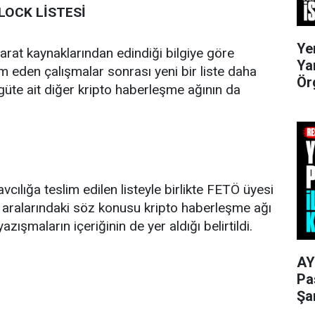
YLOCK LİSTESİ
Ye
rat kaynaklarından edindiği bilgiye göre
Ya
am eden çalışmalar sonrası yeni bir liste daha
Ör
rgüte ait diğer kripto haberleşme ağının da
cılığa teslim edilen listeyle birlikte FETÖ üyesi
i aralarındaki söz konusu kripto haberleşme ağı
azışmaların içeriğinin de yer aldığı belirtildi.
AY
Pa
Şa