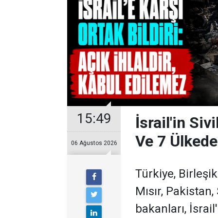
15:49
İsrail'in Siv
Ve 7 Ülkeden
06 Ağustos 2026
Türkiye, Birleşi
Mısır, Pakistan,
bakanları, İsrail