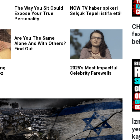
CH
fa
bel
İz
ye
kay