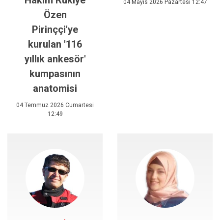
Hâkim Rukiye
04 Mayıs 2026 Pazartesi 12:47
Özen
Pirinççi'ye
kurulan '116
yıllık ankesör'
kumpasının
anatomisi
04 Temmuz 2026 Cumartesi
12:49