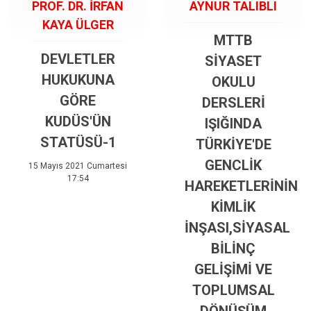
PROF. DR. İRFAN
AYNUR TALIBLI
KAYA ÜLGER
MTTB
DEVLETLER
SİYASET
HUKUKUNA
OKULU
GÖRE
DERSLERİ
KUDÜS'ÜN
IŞIĞINDA
STATÜSÜ-1
TÜRKİYE'DE
GENCLİK
15 Mayıs 2021 Cumartesi
17:54
HAREKETLERİNİN
KİMLİK
İNŞASI,SİYASAL
BİLİNÇ
GELİŞİMİ VE
TOPLUMSAL