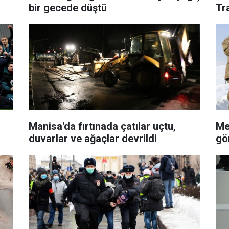
bir gecede düştü
Tr
Manisa'da fırtınada çatılar uçtu,
Me
duvarlar ve ağaçlar devrildi
gö