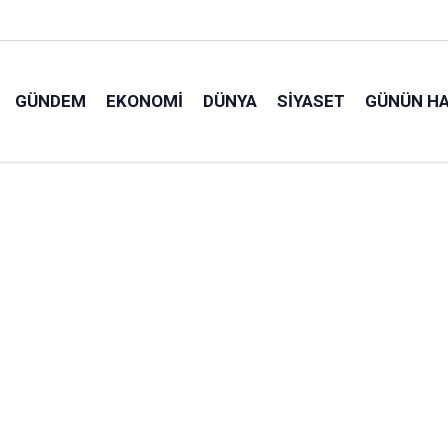
GÜNDEM
EKONOMI
DÜNYA
SIYASET
GÜNÜN HA