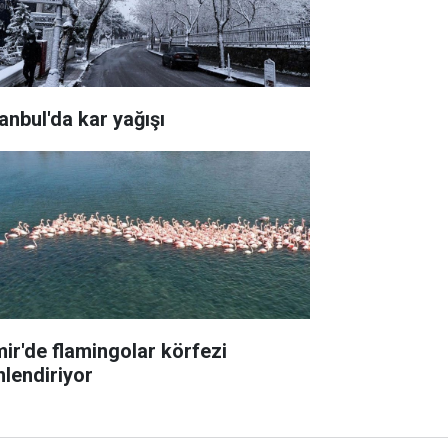
tanbul'da kar yağışı
mir'de flamingolar körfezi
nlendiriyor