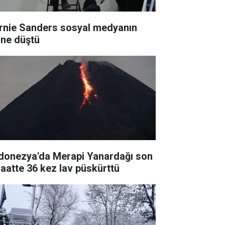
rnie Sanders sosyal medyanın
line düştü
donezya'da Merapi Yanardağı son
saatte 36 kez lav püskürttü