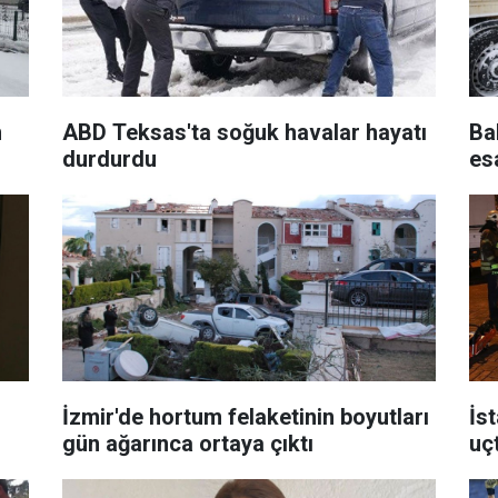
n
ABD Teksas'ta soğuk havalar hayatı
Ba
durdurdu
es
İzmir'de hortum felaketinin boyutları
İst
gün ağarınca ortaya çıktı
uç