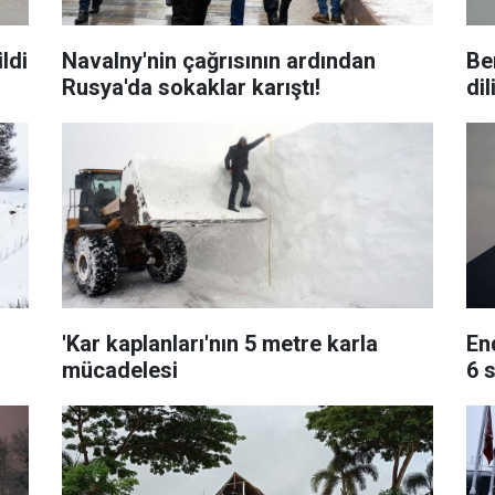
ldi
Navalny'nin çağrısının ardından
Be
Rusya'da sokaklar karıştı!
di
'Kar kaplanları'nın 5 metre karla
En
mücadelesi
6 