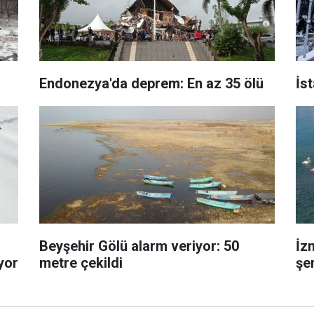
Endonezya'da deprem: En az 35 ölü
İs
Beyşehir Gölü alarm veriyor: 50
İz
yor
metre çekildi
şe