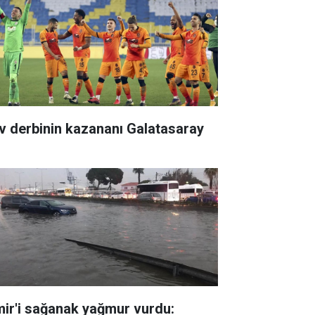
v derbinin kazananı Galatasaray
mir'i sağanak yağmur vurdu: