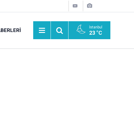
İstanbul
BERLERI
23 °C