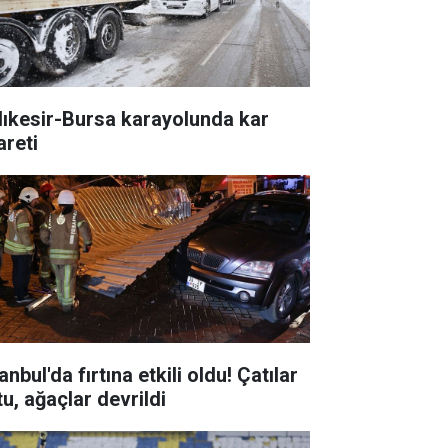
lıkesir-Bursa karayolunda kar
areti
anbul'da fırtına etkili oldu! Çatılar
tu, ağaçlar devrildi