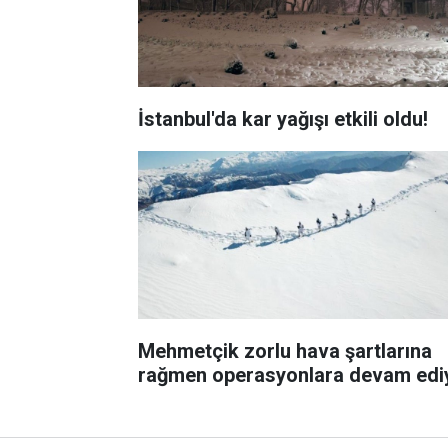
İstanbul'da kar yağışı etkili oldu!
Mehmetçik zorlu hava şartlarına
rağmen operasyonlara devam edi