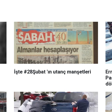
İşte #28Şubat 'ın utanç manşetleri
Er
Pa
dö