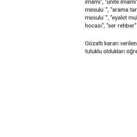
imamı", "ünite imamı"
mesulu¨", "arama tar
mesulu¨", "eyalet mu
hocası", "ser rehber
Gözaltı kararı verile
tutuklu oldukları öğre