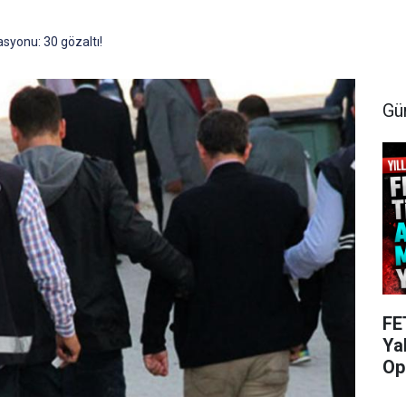
syonu: 30 gözaltı!
Gü
FE
Ya
Op