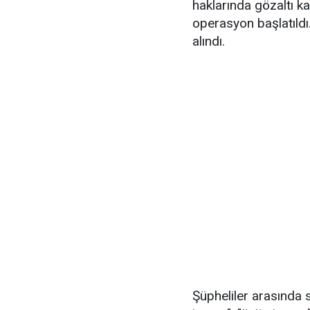
haklarında gözaltı ka
operasyon başlatıld
alındı.
Şüpheliler arasında s