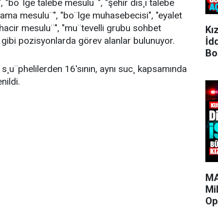
, "bo¨lge talebe mesulu¨", "şehir dıs¸ı talebe
ama mesulu¨", "bo¨lge muhasebecisi", "eyalet
hacir mesulu¨", "mu¨tevelli grubu sohbet
Kı
" gibi pozisyonlarda görev alanlar bulunuyor.
İd
Bo
n s¸u¨phelilerden 16'sının, aynı suc¸ kapsamında
nildi.
MA
Mi
Op