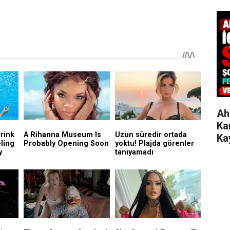
Ah
Ka
Ka