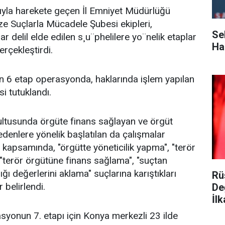
tıyla harekete geçen İl Emniyet Müdürlüğü
ze Suçlarla Mücadele Şubesi ekipleri,
Se
ar delil elde edilen s¸u¨phelilere yo¨nelik etaplar
Ha
rçekleştirdi.
n 6 etap operasyonda, haklarında işlem yapılan
i tutuklandı.
ultusunda örgüte finans sağlayan ve örgüt
k edenlere yönelik başlatılan da çalışmalar
kapsamında, "örgütte yöneticilik yapma", "terör
"terör örgütüne finans sağlama", "suçtan
ğı değerlerini aklama" suçlarına karıştıkları
Rü
r belirlendi.
De
İlk
yonun 7. etapı için Konya merkezli 23 ilde