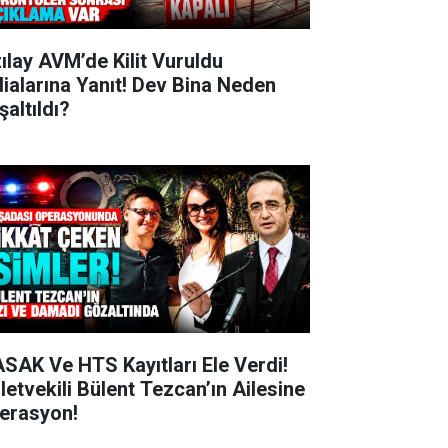
zılay AVM’de Kilit Vuruldu
dialarına Yanıt! Dev Bina Neden
şaltıldı?
SAK Ve HTS Kayıtları Ele Verdi!
lletvekili Bülent Tezcan’ın Ailesine
erasyon!