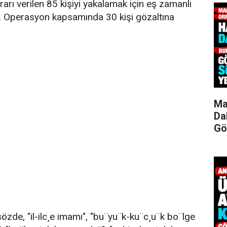
rarı verilen 85 kişiyi yakalamak için eş zamanlı
ı. Operasyon kapsamında 30 kişi gözaltına
Ma
Da
Gö
özde, "il-ilc¸e imamı", "bu¨yu¨k-ku¨c¸u¨k bo¨lge