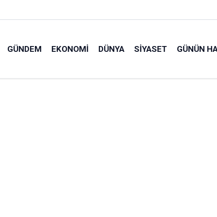
GÜNDEM
EKONOMI
DÜNYA
SIYASET
GÜNÜN HA