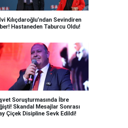
lvi Kılıçdaroğlu’ndan Sevindiren
ber! Hastaneden Taburcu Oldu!
şvet Soruşturmasında İbre
ğişti! Skandal Mesajlar Sonrası
ay Çiçek Disipline Sevk Edildi!