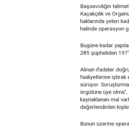
Başsavcılığın talima
Kaçakçılık ve Organi
haklarında yeteri kad
halinde operasyon ge
Bugüne kadar yapıla
285 şüpheliden 197's
Alınan ifadeler doğr
faaliyetlerine iştira
sürüyor. Soruşturma 
örgütüne üye olma", 
kaynaklanan mal varlı
değerlendirilen kişile
Bunun üzerine operas