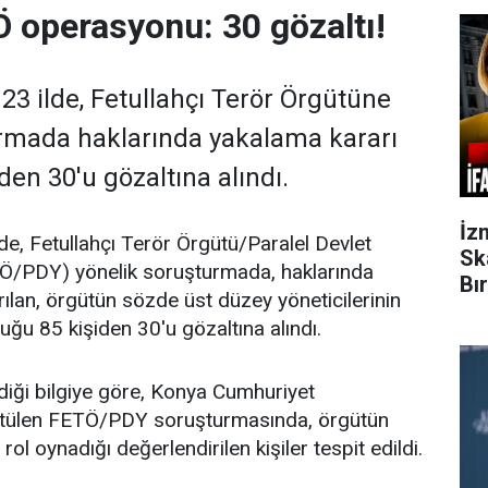
Ö operasyonu: 30 gözaltı!
23 ilde, Fetullahçı Terör Örgütüne
urmada haklarında yakalama kararı
iden 30'u gözaltına alındı.
İz
de, Fetullahçı Terör Örgütü/Paralel Devlet
Sk
Ö/PDY) yönelik soruşturmada, haklarında
Bı
rılan, örgütün sözde üst düzey yöneticilerinin
uğu 85 kişiden 30'u gözaltına alındı.
iği bilgiye göre, Konya Cumhuriyet
ütülen FETÖ/PDY soruşturmasında, örgütün
rol oynadığı değerlendirilen kişiler tespit edildi.