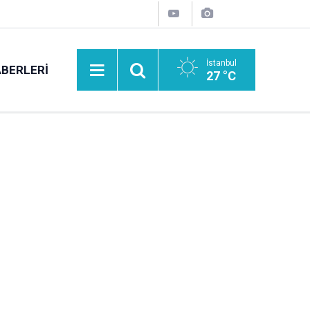
İstanbul
BERLERI
27 °C