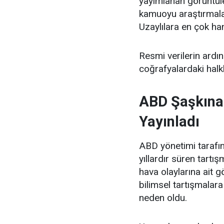
yayımlanan görüntüle
kamuoyu araştırmalar
Uzaylılara en çok han
Resmi verilerin ardın
coğrafyalardaki halkl
ABD Şaşkına 
Yayınladı
ABD yönetimi tarafın
yıllardır süren tart
hava olaylarına ait 
bilimsel tartışmalar
neden oldu.