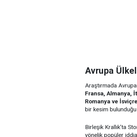
Avrupa Ülkel
Araştırmada Avrupa ü
Fransa, Almanya, İt
Romanya ve İsviçr
bir kesim bulunduğu b
Birleşik Krallık’ta S
yönelik popüler idd