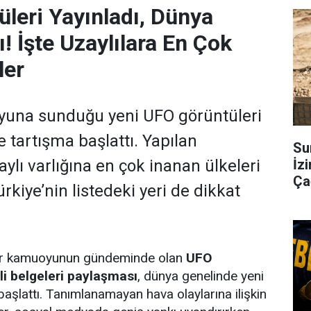
leri Yayınladı, Dünya
! İşte Uzaylılara En Çok
ler
una sunduğu yeni UFO görüntüleri
 tartışma başlattı. Yapılan
Su
İzi
aylı varlığına en çok inanan ülkeleri
Çağ
rkiye’nin listedeki yeri de dikkat
ir kamuoyunun gündeminde olan
UFO
zli belgeleri paylaşması
, dünya genelinde yeni
başlattı. Tanımlanamayan hava olaylarına ilişkin