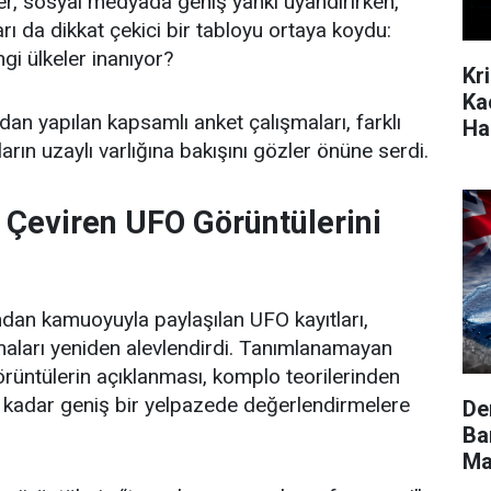
r, sosyal medyada geniş yankı uyandırırken,
ı da dikkat çekici bir tabloyu ortaya koydu:
gi ülkeler inanıyor?
Kr
Ka
dan yapılan kapsamlı anket çalışmaları, farklı
Ha
arın uzaylı varlığına bakışını gözler önüne serdi.
Çeviren UFO Görüntülerini
dan kamuoyuyla paylaşılan UFO kayıtları,
ışmaları yeniden alevlendirdi. Tanımlanamayan
görüntülerin açıklanması, komplo teorilerinden
a kadar geniş bir yelpazede değerlendirmelere
De
Ba
Ma