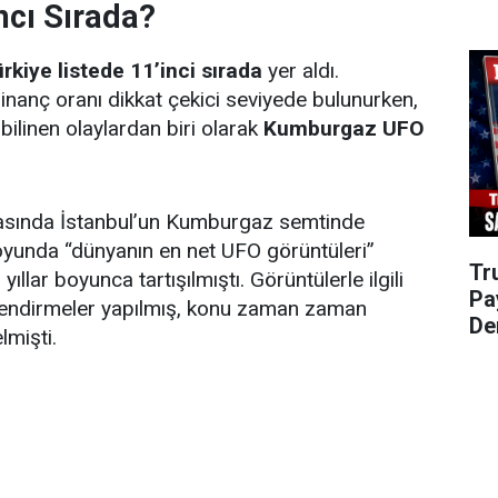
ncı Sırada?
rkiye listede 11’inci sırada
yer aldı.
 inanç oranı dikkat çekici seviyede bulunurken,
linen olaylardan biri olarak
Kumburgaz UFO
rasında İstanbul’un Kumburgaz semtinde
yunda “dünyanın en net UFO görüntüleri”
Tr
 yıllar boyunca tartışılmıştı. Görüntülerle ilgili
Pa
rlendirmeler yapılmış, konu zaman zaman
De
mişti.