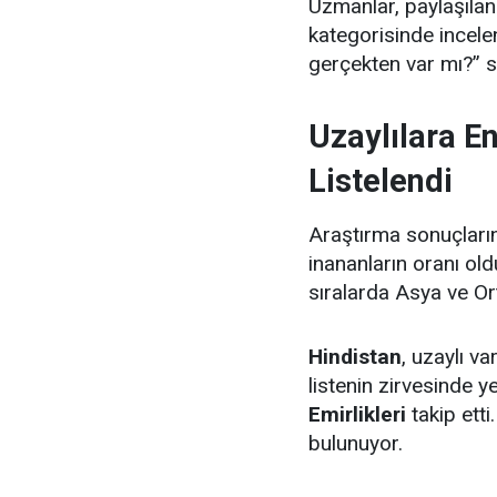
Uzmanlar, paylaşıla
kategorisinde incelen
gerçekten var mı?” 
Uzaylılara E
Listelendi
Araştırma sonuçların
inananların oranı ol
sıralarda Asya ve Ort
Hindistan
, uzaylı v
listenin zirvesinde y
Emirlikleri
takip etti.
bulunuyor.