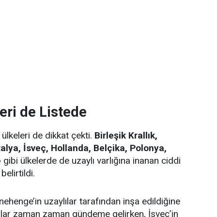
eri de Listede
lkeleri de dikkat çekti.
Birleşik Krallık,
alya, İsveç, Hollanda, Belçika, Polonya,
e
gibi ülkelerde de uzaylı varlığına inanan ciddi
elirtildi.
tonehenge’in uzaylılar tarafından inşa edildiğine
ialar zaman zaman gündeme gelirken, İsveç’in