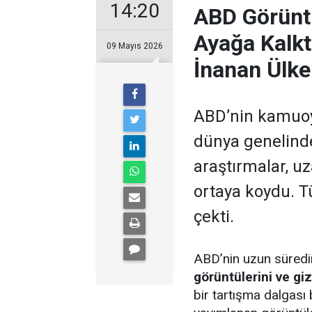
14:20
ABD Görüntü
Ayağa Kalktı
09 Mayıs 2026
İnanan Ülke
ABD’nin kamuoy
dünya genelinde
araştırmalar, uz
ortaya koydu. Tü
çekti.
ABD’nin uzun süred
görüntülerini ve gi
bir tartışma dalgası 