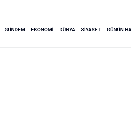
GÜNDEM
EKONOMI
DÜNYA
SIYASET
GÜNÜN HA