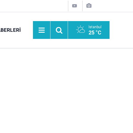
İstanbul
BERLERI
25 °C