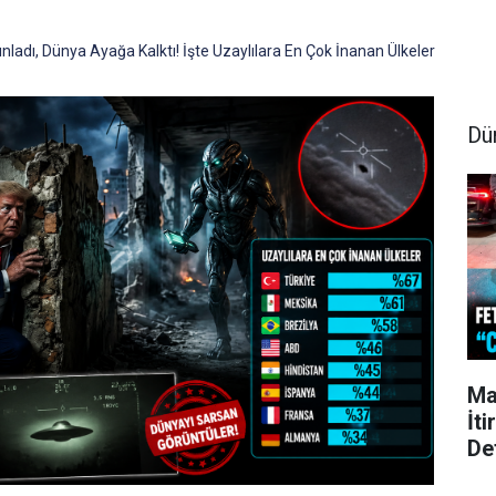
nladı, Dünya Ayağa Kalktı! İşte Uzaylılara En Çok İnanan Ülkeler
Dü
Ma
İti
De