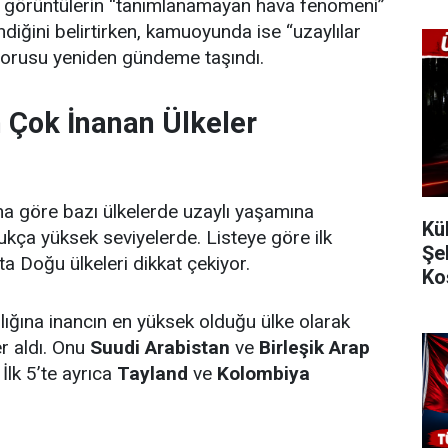
n görüntülerin “tanımlanamayan hava fenomeni”
diğini belirtirken, kamuoyunda ise “uzaylılar
sorusu yeniden gündeme taşındı.
n Çok İnanan Ülkeler
a göre bazı ülkelerde uzaylı yaşamına
Kü
dukça yüksek seviyelerde. Listeye göre ilk
Şe
a Doğu ülkeleri dikkat çekiyor.
Ko
arlığına inancın en yüksek olduğu ülke olarak
er aldı. Onu
Suudi Arabistan
ve
Birleşik Arap
 İlk 5’te ayrıca
Tayland
ve
Kolombiya