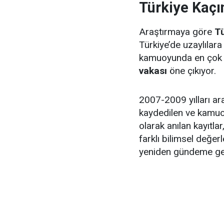
Türkiye Kaçı
Araştırmaya göre
Tü
Türkiye’de uzaylılara
kamuoyunda en çok bi
vakası
öne çıkıyor.
2007-2009 yılları a
kaydedilen ve kamuo
olarak anılan kayıtlar,
farklı bilimsel değe
yeniden gündeme gel