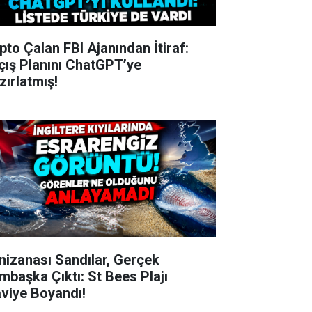
ipto Çalan FBI Ajanından İtiraf:
çış Planını ChatGPT’ye
zırlatmış!
nizanası Sandılar, Gerçek
mbaşka Çıktı: St Bees Plajı
viye Boyandı!