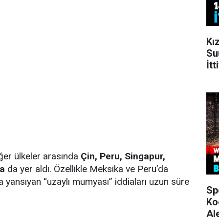
Kı
Su
İt
ğer ülkeler arasında
Çin, Peru, Singapur,
a
da yer aldı. Özellikle Meksika ve Peru’da
yansıyan “uzaylı mumyası” iddiaları uzun süre
Sp
Ko
Al