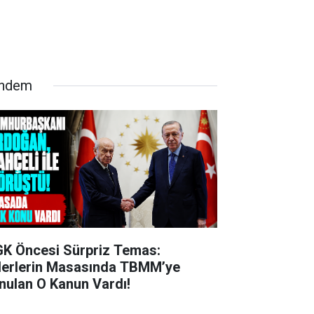
ndem
K Öncesi Sürpriz Temas:
derlerin Masasında TBMM’ye
nulan O Kanun Vardı!