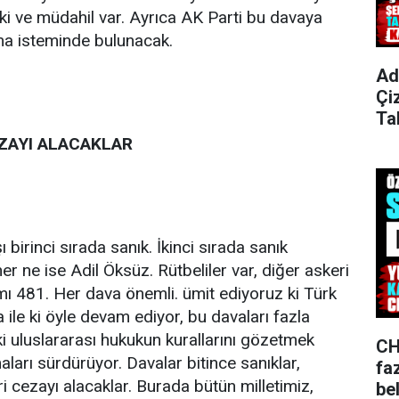
ki ve müdahil var. Ayrıca AK Parti bu davaya
ma isteminde bulunacak.
Ad
Çi
Ta
EZAYI ALACAKLAR
irinci sırada sanık. İkinci sırada sanık
her ne ise Adil Öksüz. Rütbeliler var, diğer askeri
mı 481. Her dava önemli. ümit ediyoruz ki Türk
a ile ki öyle devam ediyor, bu davaları fazla
i uluslararası hukukun kurallarını gözetmek
CH
aları sürdürüyor. Davalar bitince sanıklar,
fa
ri cezayı alacaklar. Burada bütün milletimiz,
bel