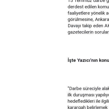
15 Temmuz darbe gir
derdest edilen komut
faaliyetlere yönelik 
görülmesine, Ankara
Davayı takip eden AK
gazetecilerin sorular
İşte Yazıcı'nın kon
"Darbe süreciyle ala
ilk duruşması yapılıy
hedefledikleri ile il
karargah belirlemek 