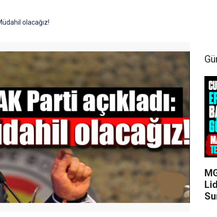
Müdahil olacağız!
Gü
MG
Li
Su