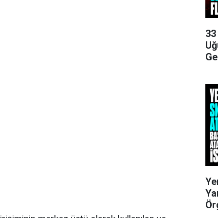
33
Uğ
Ge
Ye
Ya
Ör