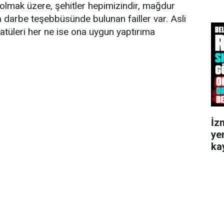
a olmak üzere, şehitler hepimizindir, mağdur
darbe teşebbüsünde bulunan failler var. Asli
Statüleri her ne ise ona uygun yaptırıma
İz
ye
kay