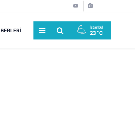
İstanbul
BERLERI
23 °C