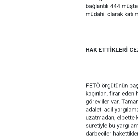
bağlantılı 444 müşte
müdahil olarak katıl
HAK ETTİKLERİ C
FETÖ örgütünün başı b
kaçırılan, firar eden 
görevliler var. Tama
adaleti adil yargılam
uzatmadan, elbette k
suretiyle bu yargılam
darbeciler hakettikle