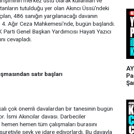
işiminin merkez üstü olarak kullanılan ve
anların tutulduğu yer olan Akıncı Üssü'ndeki
açılan, 486 sanığın yargılanacağı davanın
 4. Ağır Ceza Mahkemesi'nde, bugün başlandı.
 Parti Genel Başkan Yardımcısı Hayati Yazıcı
ını cevapladı.
AY
uşmasından satır başları
Pa
Şa
kalı çok önemli davalardan bir tanesinin bugün
or. İsmi Akıncılar davası. Darbeciler
gili hemen hemen tüm çalışmaları burasını
suretiyle sevk ve idare ediyorlardı. Bu davayla