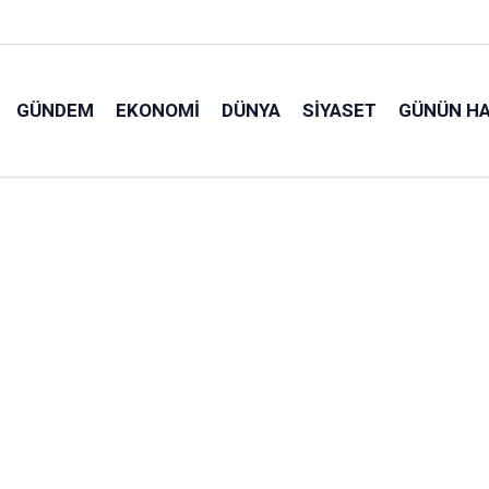
GÜNDEM
EKONOMI
DÜNYA
SIYASET
GÜNÜN HA