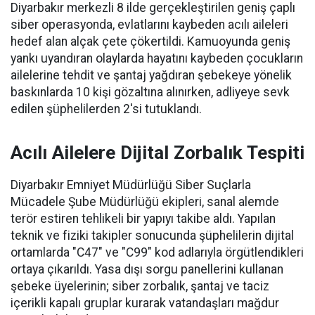
Diyarbakır merkezli 8 ilde gerçekleştirilen geniş çaplı
siber operasyonda, evlatlarını kaybeden acılı aileleri
hedef alan alçak çete çökertildi. Kamuoyunda geniş
yankı uyandıran olaylarda hayatını kaybeden çocukların
ailelerine tehdit ve şantaj yağdıran şebekeye yönelik
baskınlarda 10 kişi gözaltına alınırken, adliyeye sevk
edilen şüphelilerden 2'si tutuklandı.
Acılı Ailelere Dijital Zorbalık Tespiti
Diyarbakır Emniyet Müdürlüğü Siber Suçlarla
Mücadele Şube Müdürlüğü ekipleri, sanal alemde
terör estiren tehlikeli bir yapıyı takibe aldı. Yapılan
teknik ve fiziki takipler sonucunda şüphelilerin dijital
ortamlarda "C47" ve "C99" kod adlarıyla örgütlendikleri
ortaya çıkarıldı. Yasa dışı sorgu panellerini kullanan
şebeke üyelerinin; siber zorbalık, şantaj ve taciz
içerikli kapalı gruplar kurarak vatandaşları mağdur