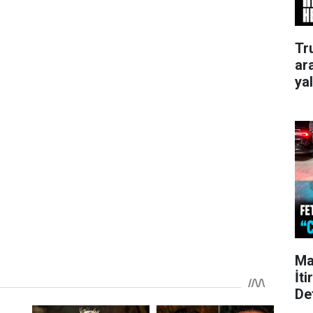
Tr
ar
ya
Ma
İti
De