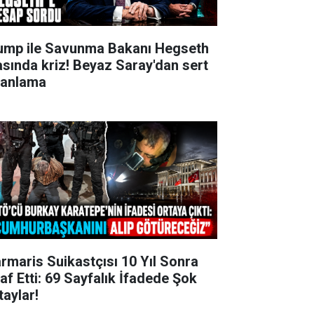
ump ile Savunma Bakanı Hegseth
asında kriz! Beyaz Saray'dan sert
lanlama
rmaris Suikastçısı 10 Yıl Sonra
raf Etti: 69 Sayfalık İfadede Şok
taylar!