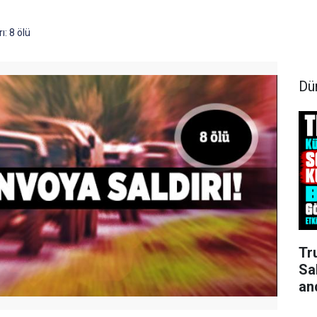
ı: 8 ölü
Dü
Tr
Sa
an