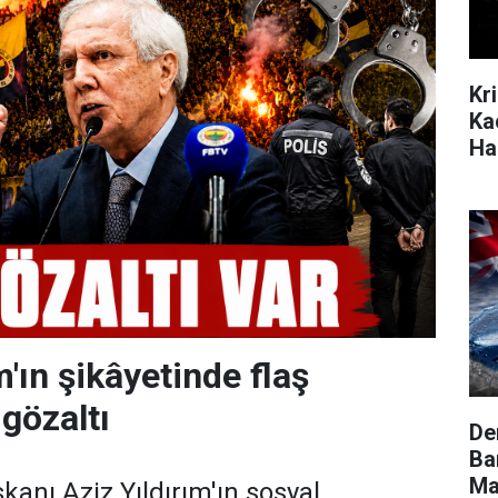
Kr
Ka
Ha
m'ın şikâyetinde flaş
 gözaltı
De
Ba
Ma
anı Aziz Yıldırım'ın sosyal