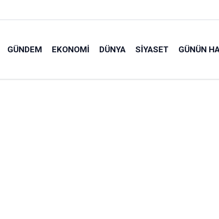
GÜNDEM
EKONOMI
DÜNYA
SIYASET
GÜNÜN HA