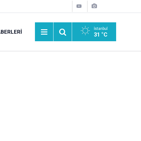
İstanbul
BERLERI
31 °C