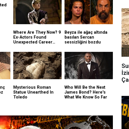
Su
İzi
Çağ