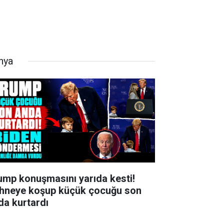
nya
ump konuşmasını yarıda kesti!
hneye koşup küçük çocuğu son
da kurtardı