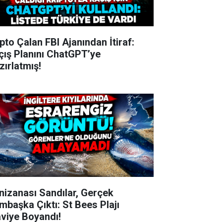
ipto Çalan FBI Ajanından İtiraf:
çış Planını ChatGPT’ye
zırlatmış!
nizanası Sandılar, Gerçek
mbaşka Çıktı: St Bees Plajı
viye Boyandı!