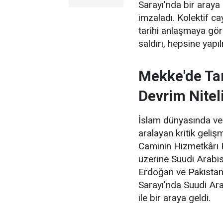
Sarayı'nda bir aray
imzaladı. Kolektif ca
tarihi anlaşmaya göre
saldırı, hepsine yapı
Mekke'de Tar
Devrim Nitel
İslam dünyasında ve 
aralayan kritik geliş
Caminin Hizmetkârı 
üzerine Suudi Arabi
Erdoğan ve Pakistan
Sarayı'nda Suudi Ar
ile bir araya geldi.