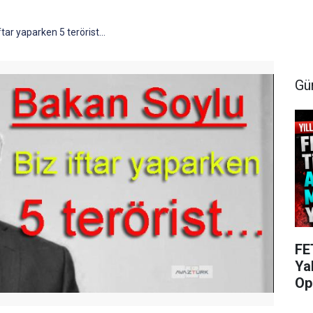
tar yaparken 5 terörist...
Gü
FE
Ya
Op