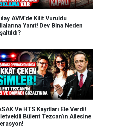
zılay AVM’de Kilit Vuruldu
dialarına Yanıt! Dev Bina Neden
şaltıldı?
SAK Ve HTS Kayıtları Ele Verdi!
lletvekili Bülent Tezcan’ın Ailesine
erasyon!