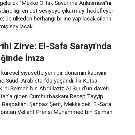
a gelerek "Mekke Ortak Savunma Anlaşması"nı
ydırıcılığı en üst seviyeye çıkarmayı hedefleyen
; üç ülkeden herhangi birine yapılacak silahlı
lmış sayılacak.
ihi Zirve: El-Safa Sarayı'nda
iğinde İmza
küresel siyasette yeni bir dönemin kapısını
me Suudi Arabistan'da yaşandı. İki Kutsal
Kral Selman bin Abdülaziz Al Suud’un daveti
stan’a giden Cumhurbaşkanı Recep Tayyip
 Başbakanı Şahbaz Şerif, Mekke'deki El-Safa
abistan Veliaht Prensi Muhammed bin Selman