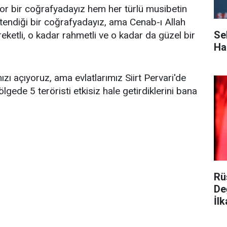
r bir coğrafyadayız hem her türlü musibetin
tendiği bir coğrafyadayız, ama Cenab-ı Allah
Se
ereketli, o kadar rahmetli ve o kadar da güzel bir
Ha
zı açıyoruz, ama evlatlarımız Siirt Pervari'de
gede 5 teröristi etkisiz hale getirdiklerini bana
Rü
De
İlk