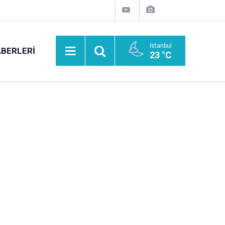
İstanbul
BERLERI
23 °C