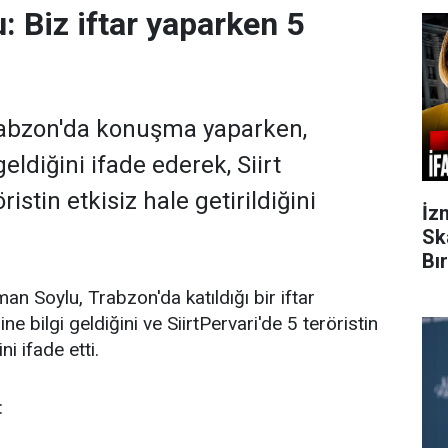
: Biz iftar yaparken 5
rabzon'da konuşma yaparken,
geldiğini ifade ederek, Siirt
ristin etkisiz hale getirildiğini
İz
Sk
Bı
man Soylu, Trabzon'da katıldığı bir iftar
e bilgi geldiğini ve SiirtPervari'de 5 teröristin
ni ifade etti.
: