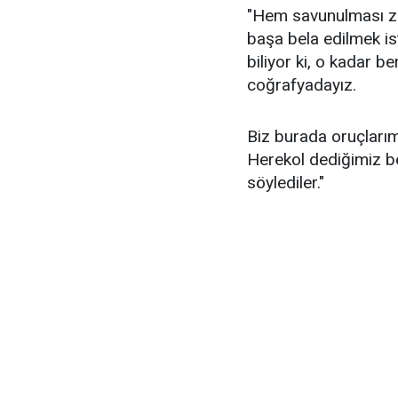
"Hem savunulması zo
başa bela edilmek is
biliyor ki, o kadar b
coğrafyadayız.
Biz burada oruçlarımı
Herekol dediğimiz böl
söylediler."