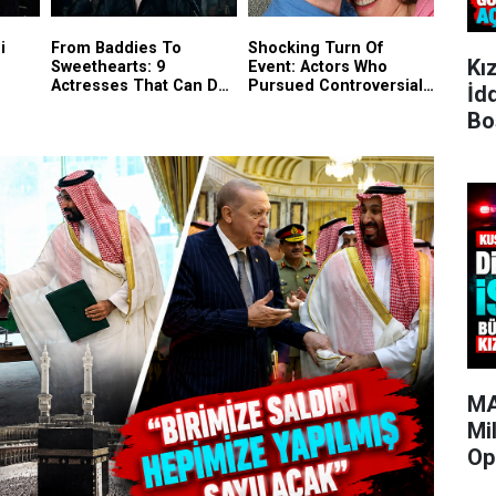
Kı
İd
Bo
MA
Mi
Op