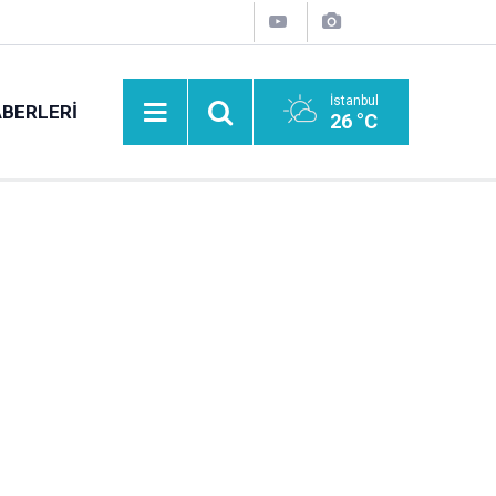
İstanbul
BERLERI
26 °C