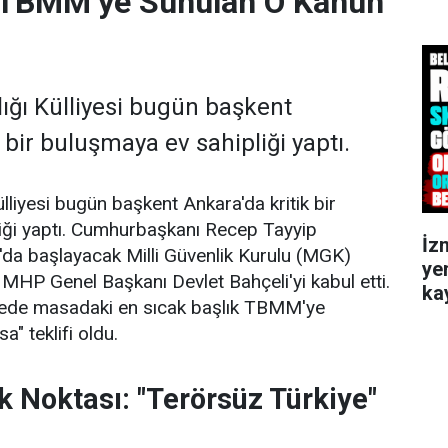
TBMM’ye Sunulan O Kanun
ğı Külliyesi bugün başkent
 bir buluşmaya ev sahipliği yaptı.
liyesi bugün başkent Ankara'da kritik bir
iği yaptı. Cumhurbaşkanı Recep Tayyip
İz
'da başlayacak Milli Güvenlik Kurulu (MGK)
ye
 MHP Genel Başkanı Devlet Bahçeli'yi kabul etti.
kay
vede masadaki en sıcak başlık TBMM'ye
" teklifi oldu.
k Noktası: "Terörsüz Türkiye"