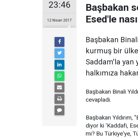
23:46
Başbakan se
Esed'le nasıl
12 Nisan 2017
Başbakan Binali
kurmuş bir ülke
Saddam'la yan 
halkımıza hakare
Başbakan Binali Yıl
cevapladı.
Başbakan Yıldırım, "
diyor ki 'Kaddafi, Es
mi? Bu Türkiye'ye, T