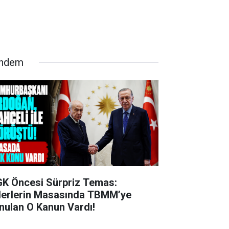
ndem
K Öncesi Sürpriz Temas:
derlerin Masasında TBMM’ye
nulan O Kanun Vardı!