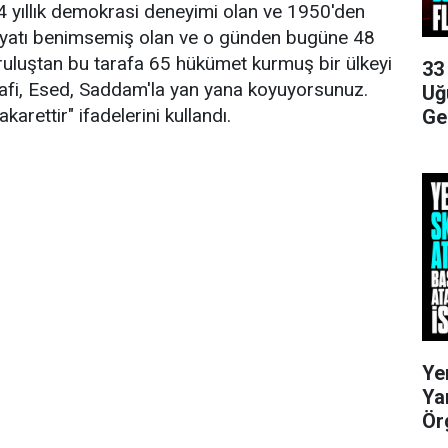
 94 yıllık demokrasi deneyimi olan ve 1950'den
 hayatı benimsemiş olan ve o günden bugüne 48
uluştan bu tarafa 65 hükümet kurmuş bir ülkeyi
33
afi, Esed, Saddam'la yan yana koyuyorsunuz.
Uğ
arettir" ifadelerini kullandı.
Ge
Ye
Ya
Ör