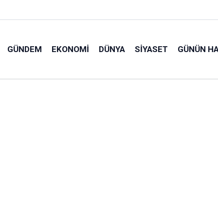
GÜNDEM
EKONOMI
DÜNYA
SIYASET
GÜNÜN HA