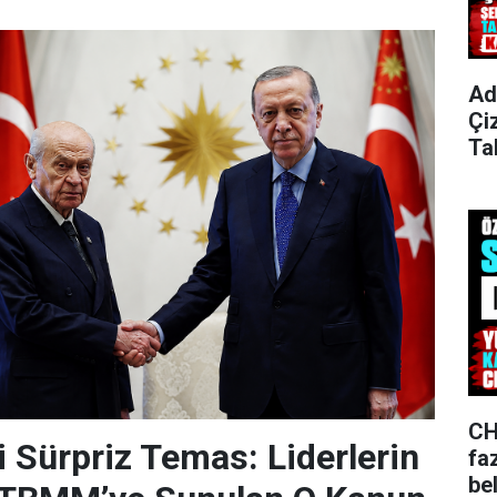
Ad
Çi
Ta
CH
Sürpriz Temas: Liderlerin
fa
bel