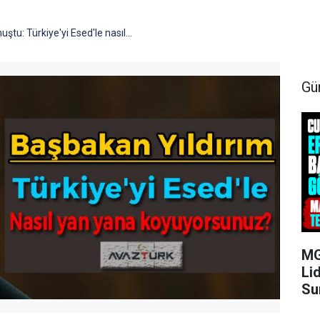
tu: Türkiye'yi Esed'le nasıl...
Gü
MG
Li
Su