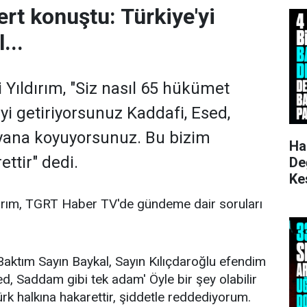
rt konuştu: Türkiye'yi
...
 Yıldırım, "Siz nasıl 65 hükümet
yi getiriyorsunuz Kaddafi, Esed,
yana koyuyorsunuz. Bu bizim
Ha
ttir" dedi.
De
Ke
Ku
dırım, TGRT Haber TV'de gündeme dair soruları
Baktım Sayın Baykal, Sayın Kılıçdaroğlu efendim
ed, Saddam gibi tek adam' Öyle bir şey olabilir
ürk halkına hakarettir, şiddetle reddediyorum.