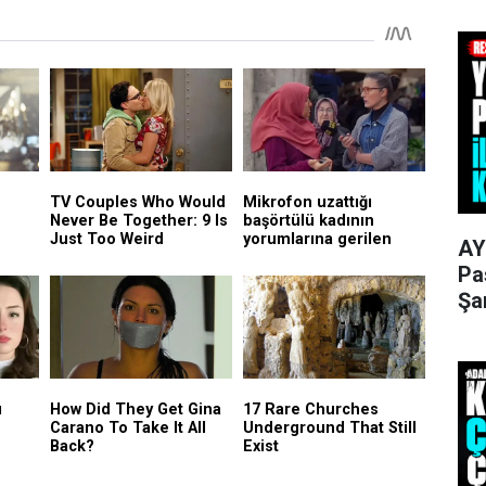
AY
Pa
Şa