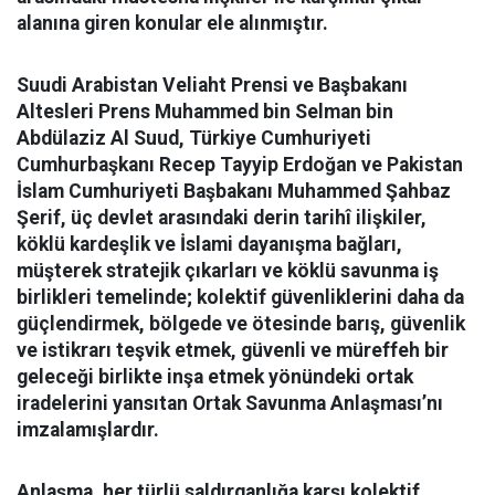
alanına giren konular ele alınmıştır.
Suudi Arabistan Veliaht Prensi ve Başbakanı
Altesleri Prens Muhammed bin Selman bin
Abdülaziz Al Suud, Türkiye Cumhuriyeti
Cumhurbaşkanı Recep Tayyip Erdoğan ve Pakistan
İslam Cumhuriyeti Başbakanı Muhammed Şahbaz
Şerif, üç devlet arasındaki derin tarihî ilişkiler,
köklü kardeşlik ve İslami dayanışma bağları,
müşterek stratejik çıkarları ve köklü savunma iş
birlikleri temelinde; kolektif güvenliklerini daha da
güçlendirmek, bölgede ve ötesinde barış, güvenlik
ve istikrarı teşvik etmek, güvenli ve müreffeh bir
geleceği birlikte inşa etmek yönündeki ortak
iradelerini yansıtan Ortak Savunma Anlaşması’nı
imzalamışlardır.
Anlaşma, her türlü saldırganlığa karşı kolektif