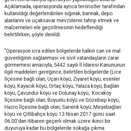
Açıklamada, operasyonda ayrıca teröristler tarafından
kullanıldığı değerlendirilen sığınak, barınak, depo
alanlarını ve uçaksavar mevziilerini tahrip etmek ve
malzemeleri ele geçirilmesinin hedeflendiği
belirtilirken, şöyle denildi:
"Operasyon icra edilen bölgelerde halkın can ve mal
güvenliğinin sağlanması ve sivil vatandaşların zarar
görmemesi amacıyla, 5442 sayılı İl İdaresi Kanununun
ilgili maddeleri gereğince, belirtilen bölgelerde (Lice
İlçesine bağlı olan; Uçarı köyü, Ziyaret köyü, esenler
köyü, Kayacık köyü, Ortaç köyü, Yalaza köyü, Bağlan
köyü, Çavundur köyü ve Dolunay köyü, Kocaköy
İlçesine bağlı olan; Boyunlu köyü ve Gözebaşı köyü,
Hazro İlçesine bağlı olan; Sarıerik köyü, Meşebağları
köyü ve Çitlibahçe köyü 13 Nisan 2017 günü saat
06.00'dan itibaren geçerli olmak üzere ikinci bir
duyuruya kadar bu bölgelerde sokağa çıkma