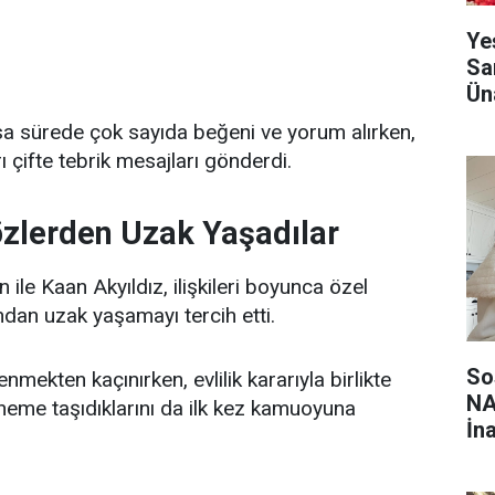
Ye
Sa
Ün
ısa sürede çok sayıda beğeni ve yorum alırken,
 çifte tebrik mesajları gönderdi.
Gözlerden Uzak Yaşadılar
le Kaan Akyıldız, ilişkileri boyunca özel
dan uzak yaşamayı tercih etti.
So
lenmekten kaçınırken, evlilik kararıyla birlikte
NA
 döneme taşıdıklarını da ilk kez kamuoyuna
İn