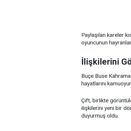
Paylaşılan kareler k
oyuncunun hayranları
İlişkilerini 
Buçe Buse Kahraman i
hayatlarını kamuoyun
Çift, birlikte görüntü
ilişkilerini yeni bir
duyurmuş oldu.