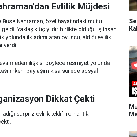
hraman'dan Evlilik Müjdesi
Se
e Buse Kahraman, özel hayatındaki mutlu
Ka
ldi. Yaklaşık üç yıldır birlikte olduğu iş insanı
lik yolunda ilk adımı atan oyuncu, aldığı evlilik
nı verdi.
devam eden ilişkisi böylece resmiyet yolunda
aşınırken, paylaşım kısa sürede sosyal
anizasyon Dikkat Çekti
Me
ladığı sürpriz evlilik teklifi romantik
Me
ekti.