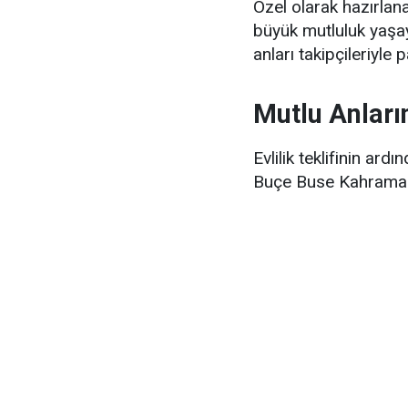
Özel olarak hazırlan
büyük mutluluk yaş
anları takipçileriyle
Mutlu Anları
Evlilik teklifinin a
Buçe Buse Kahraman,