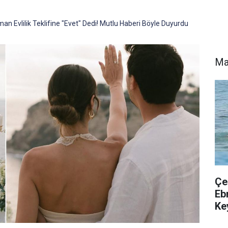
n Evlilik Teklifine "Evet" Dedi! Mutlu Haberi Böyle Duyurdu
Ma
Çe
Eb
Key