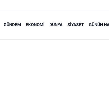
GÜNDEM
EKONOMI
DÜNYA
SIYASET
GÜNÜN HA