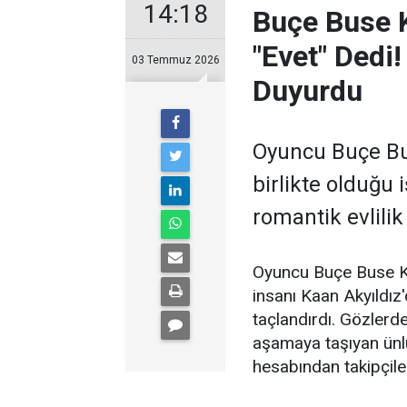
14:18
Buçe Buse K
"Evet" Dedi
03 Temmuz 2026
Duyurdu
Oyuncu Buçe Bus
birlikte olduğu 
romantik evlilik
Oyuncu Buçe Buse Kah
insanı Kaan Akyıldız'
taçlandırdı. Gözlerden
aşamaya taşıyan ünl
hesabından takipçiler