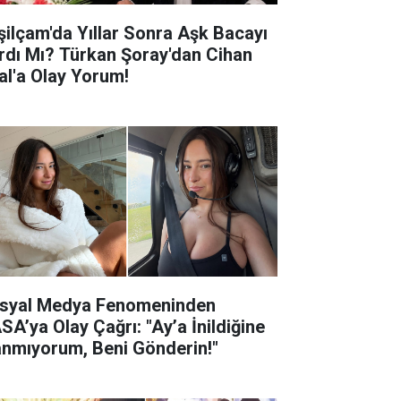
şilçam'da Yıllar Sonra Aşk Bacayı
rdı Mı? Türkan Şoray'dan Cihan
al'a Olay Yorum!
syal Medya Fenomeninden
SA’ya Olay Çağrı: "Ay’a İnildiğine
anmıyorum, Beni Gönderin!"