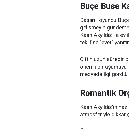
Buçe Buse Ka
Başarılı oyuncu Buç
gelişmeyle gündeme ge
Kaan Akyıldız ile evli
teklifine "evet" yanıtı
Çiftin uzun süredir 
önemli bir aşamaya t
medyada ilgi gördü.
Romantik Org
Kaan Akyıldız'ın hazır
atmosferiyle dikkat ç