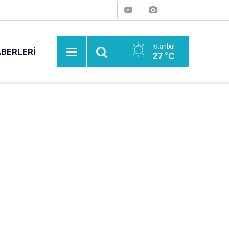
İstanbul
BERLERI
27 °C