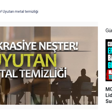
! Uyutan metal temizliği
Gü
MG
Li
Su