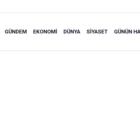
GÜNDEM
EKONOMI
DÜNYA
SIYASET
GÜNÜN HA