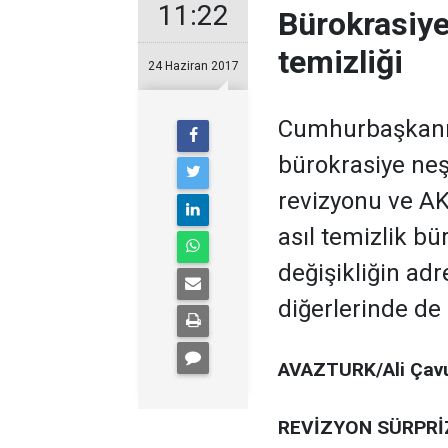
11:22
Bürokrasiye
temizliği
24 Haziran 2017
Cumhurbaşkanı 
bürokrasiye neş
revizyonu ve AK 
asıl temizlik b
değişikliğin adre
diğerlerinde de 
AVAZTURK/Ali Çav
REVİZYON SÜRPRİ