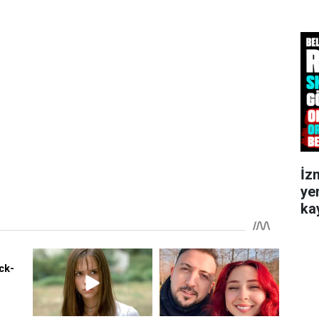
İz
ye
kay