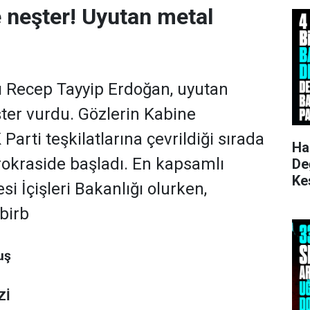
 neşter! Uyutan metal
Recep Tayyip Erdoğan, uyutan
ter vurdu. Gözlerin Kabine
Parti teşkilatlarına çevrildiği sırada
Ha
ürokraside başladı. En kapsamlı
De
Ke
si İçişleri Bakanlığı olurken,
Ku
birb
uş
Zİ