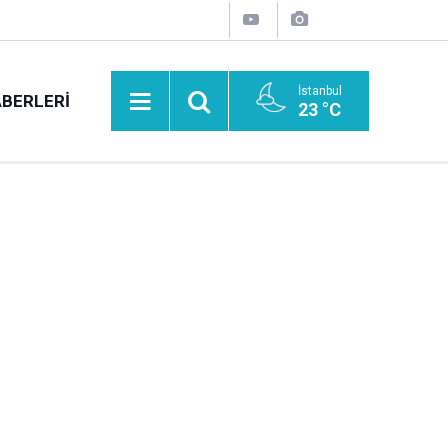
İstanbul
BERLERI
23 °C