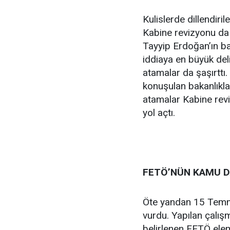
Kulislerde dillendiri
Kabine revizyonu da 
Tayyip Erdoğan’ın ba
iddiaya en büyük deli
atamalar da şaşırttı.
konuşulan bakanlıkla
atamalar Kabine rev
yol açtı.
FETÖ’NÜN KAMU D
Öte yandan 15 Temmu
vurdu. Yapılan çalışm
belirlenen FETÖ elem