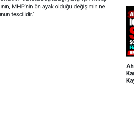
nın, MHP'nin ön ayak olduğu değişimin ne
un tescilidir."
Ah
Ka
Ka