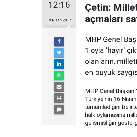
12:16
Çetin: Mille
açmaları sa
19 Nisan 2017
MHP Genel Başka
1 oyla 'hayır' ç
olanların, mille
en büyük saygısız
MHP Genel Başkan Yar
Türkiye'nin 16 Nisan
tamamladığını belirt
halk oylamasına mille
gelişmişliğin göster