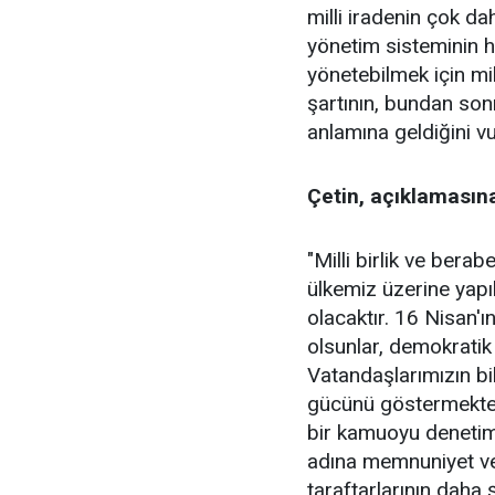
milli iradenin çok da
yönetim sisteminin ha
yönetebilmek için mi
şartının, bundan sonr
anlamına geldiğini vu
Çetin, açıklamasına
"Milli birlik ve berab
ülkemiz üzerine yapı
olacaktır. 16 Nisan'
olsunlar, demokratik 
Vatandaşlarımızın bil
gücünü göstermektedi
bir kamuoyu denetimi
adına memnuniyet veri
taraftarlarının daha