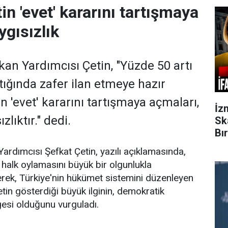
tin 'evet' kararını tartışmaya
ygısızlık
n Yardımcısı Çetin, "Yüzde 50 artı
ıktığında zafer ilan etmeye hazır
tin 'evet' kararını tartışmaya açmaları,
İz
lıktır." dedi.
Sk
Bı
dımcısı Şefkat Çetin, yazılı açıklamasında,
 halk oylamasını büyük bir olgunlukla
erek, Türkiye'nin hükümet sistemini düzenleyen
tin gösterdiği büyük ilginin, demokratik
gesi olduğunu vurguladı.