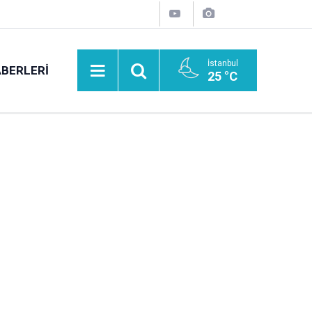
İstanbul
BERLERI
25 °C