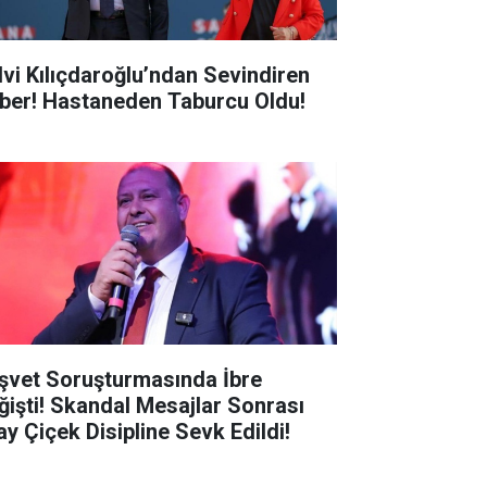
lvi Kılıçdaroğlu’ndan Sevindiren
ber! Hastaneden Taburcu Oldu!
şvet Soruşturmasında İbre
ğişti! Skandal Mesajlar Sonrası
ay Çiçek Disipline Sevk Edildi!