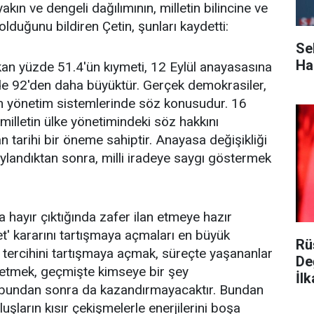
akın ve dengeli dağılımının, milletin bilincine ve
 olduğunu bildiren Çetin, şunları kaydetti:
Se
Ha
an yüzde 51.4'ün kıymeti, 12 Eylül anayasasına
de 92'den daha büyüktür. Gerçek demokrasiler,
an yönetim sistemlerinde söz konusudur. 16
illetin ülke yönetimindeki söz hakkını
n tarihi bir öneme sahiptir. Anayasa değişikliği
aylandıktan sonra, milli iradeye saygı göstermek
a hayır çıktığında zafer ilan etmeye hazır
evet' kararını tartışmaya açmaları en büyük
Rü
tin tercihini tartışmaya açmak, süreçte yaşananlar
De
retmek, geçmişte kimseye bir şey
İlk
 bundan sonra da kazandırmayacaktır. Bundan
şların kısır çekişmelerle enerjilerini boşa