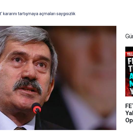
et' kararını tartışmaya açmaları saygısızlık
Gü
FE
Ya
Op