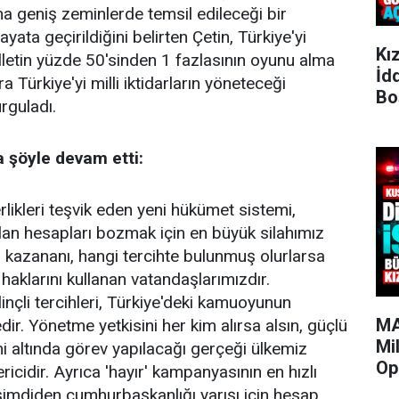
ha geniş zeminlerde temsil edileceği bir
yata geçirildiğini belirten Çetin, Türkiye'yi
Kı
lletin yüzde 50'sinden 1 fazlasının oyunu alma
İd
a Türkiye'yi milli iktidarların yöneteceği
Bo
rguladı.
 şöyle devam etti:
erlikleri teşvik eden yeni hükümet sistemi,
lan hesapları bozmak için en büyük silahımız
ın kazananı, hangi tercihte bulunmuş olurlarsa
haklarını kullanan vatandaşlarımızdır.
inçli tercihleri, Türkiye'deki kamuoyunun
MA
r. Yönetme yetkisini her kim alırsa alsın, güçlü
Mi
 altında görev yapılacağı gerçeği ülkemiz
Op
cidir. Ayrıca 'hayır' kampanyasının en hızlı
 şimdiden cumhurbaşkanlığı yarışı için hesap