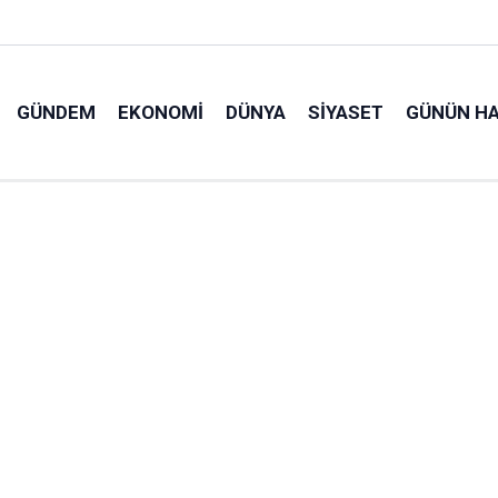
GÜNDEM
EKONOMI
DÜNYA
SIYASET
GÜNÜN HA