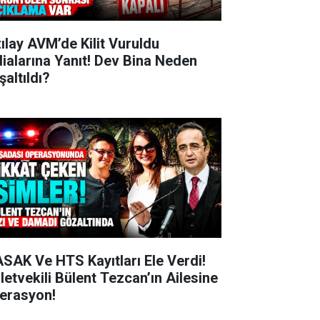
zılay AVM’de Kilit Vuruldu
dialarına Yanıt! Dev Bina Neden
şaltıldı?
SAK Ve HTS Kayıtları Ele Verdi!
lletvekili Bülent Tezcan’ın Ailesine
erasyon!