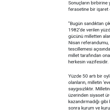
Sonuçların birbirine y
ferasetine bir işaret
"Bugün sandıktan çık
1982'de verilen yüz
gücünü milletten al
Nisan referandumu, m
tescillemesi açısında
millet tarafından on
herkesin vazifesidir.
Yüzde 50 artı bir oyl
olanların, milletin '
saygısızlıktır. Mille
üzerinden siyaset ü
kazandırmadığı gibi
sonra kurum ve kurulu