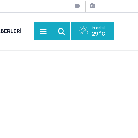
İstanbul
BERLERI
29 °C