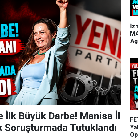
İz
MA
Ağ
e İlk Büyük Darbe! Manisa İl
FE
k Soruşturmada Tutuklandı
Ya
Op