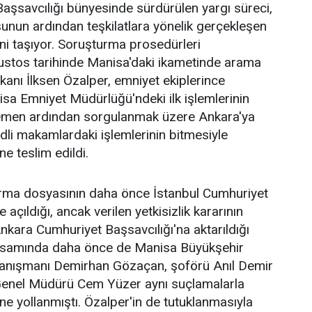
şsavcılığı bünyesinde sürdürülen yargı süreci,
uşunun ardından teşkilatlara yönelik gerçekleşen
ini taşıyor. Soruşturma prosedürleri
stos tarihinde Manisa'daki ikametinde arama
kanı İlksen Özalper, emniyet ekiplerince
nisa Emniyet Müdürlüğü'ndeki ilk işlemlerinin
men ardından sorgulanmak üzere Ankara'ya
adli makamlardaki işlemlerinin bitmesiyle
e teslim edildi.
rma dosyasının daha önce İstanbul Cumhuriyet
 açıldığı, ancak verilen yetkisizlik kararının
kara Cumhuriyet Başsavcılığı'na aktarıldığı
apsamında daha önce de Manisa Büyükşehir
anışmanı Demirhan Gözaçan, şoförü Anıl Demir
Genel Müdürü Cem Yüzer aynı suçlamalarla
ne yollanmıştı. Özalper'in de tutuklanmasıyla