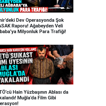
mir'deki Dev Operasyonda Şok
SAK Raporu! Ağabeyden Veli
baba’ya Milyonluk Para Trafiği!
TÖ’cü Hain Yüzbaşının Ablası da
kalandı! Muğla'da Film Gibi
erasyon!