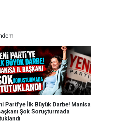
ndem
ni Parti'ye İlk Büyük Darbe! Manisa
 Başkanı Şok Soruşturmada
tuklandı