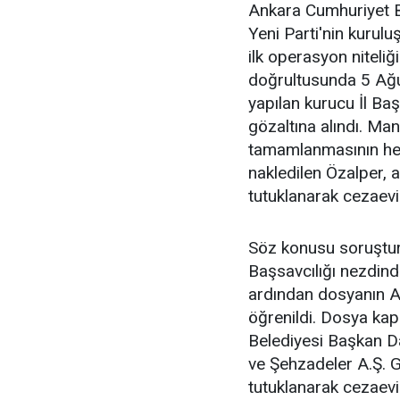
Ankara Cumhuriyet Ba
Yeni Parti'nin kurul
ilk operasyon niteliğ
doğrultusunda 5 Ağu
yapılan kurucu İl Baş
gözaltına alındı. Ma
tamamlanmasının he
nakledilen Özalper, 
tutuklanarak cezaevin
Söz konusu soruştu
Başsavcılığı nezdinde
ardından dosyanın An
öğrenildi. Dosya k
Belediyesi Başkan D
ve Şehzadeler A.Ş. 
tutuklanarak cezaevi