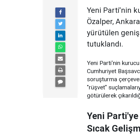
Yeni Parti'nin 
Özalper, Ankara
yürütülen geni
tutuklandı.
Yeni Parti'nin kuruc
Cumhuriyet Başsavcıl
soruşturma çerçevesi
"rüşvet" suçlamaları
götürülerek çıkarıld
Yeni Parti'y
Sıcak Geliş