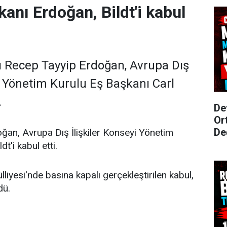
nı Erdoğan, Bildt'i kabul
Recep Tayyip Erdoğan, Avrupa Dış
yi Yönetim Kurulu Eş Başkanı Carl
.
De
Or
De
an, Avrupa Dış İlişkiler Konseyi Yönetim
t'i kabul etti.
liyesi'nde basına kapalı gerçekleştirilen kabul,
dü.