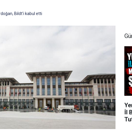
ğan, Bildt'i kabul etti
Gü
Ye
İl
Tu