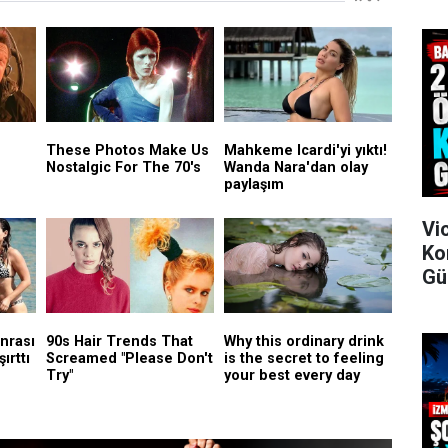
Vi
Ko
Gü