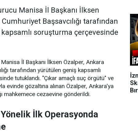
kurucu Manisa İl Başkanı İlksen
 Cumhuriyet Başsavcılığı tarafından
ş kapsamlı soruşturma çerçevesinde
u Manisa İl Başkanı İlksen Özalper, Ankara
ığı tarafından yürütülen geniş kapsamlı
İz
nde tutuklandı. "Çıkar amaçlı suç örgütü" ve
Sk
yla evinde gözaltına alınan Özalper, Ankara'ya
Bı
ığı mahkemece cezaevine gönderildi.
e Yönelik İlk Operasyonda
me