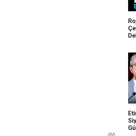
Ro
Çe
De
Et
Si
Gü