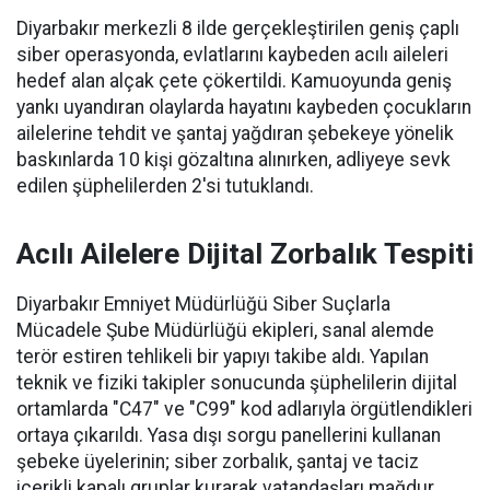
Diyarbakır merkezli 8 ilde gerçekleştirilen geniş çaplı
siber operasyonda, evlatlarını kaybeden acılı aileleri
hedef alan alçak çete çökertildi. Kamuoyunda geniş
yankı uyandıran olaylarda hayatını kaybeden çocukların
ailelerine tehdit ve şantaj yağdıran şebekeye yönelik
baskınlarda 10 kişi gözaltına alınırken, adliyeye sevk
edilen şüphelilerden 2'si tutuklandı.
Acılı Ailelere Dijital Zorbalık Tespiti
Diyarbakır Emniyet Müdürlüğü Siber Suçlarla
Mücadele Şube Müdürlüğü ekipleri, sanal alemde
terör estiren tehlikeli bir yapıyı takibe aldı. Yapılan
teknik ve fiziki takipler sonucunda şüphelilerin dijital
ortamlarda "C47" ve "C99" kod adlarıyla örgütlendikleri
ortaya çıkarıldı. Yasa dışı sorgu panellerini kullanan
şebeke üyelerinin; siber zorbalık, şantaj ve taciz
içerikli kapalı gruplar kurarak vatandaşları mağdur