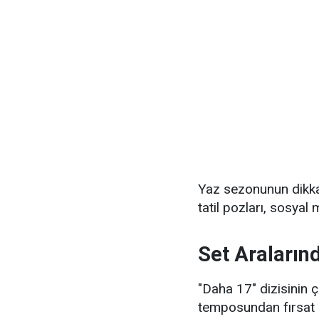
Yaz sezonunun dikka
tatil pozları, sosyal
Set Araların
"Daha 17" dizisinin
temposundan fırsat b