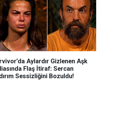
rvivor’da Aylardır Gizlenen Aşk
diasında Flaş İtiraf: Sercan
ldırım Sessizliğini Bozuldu!