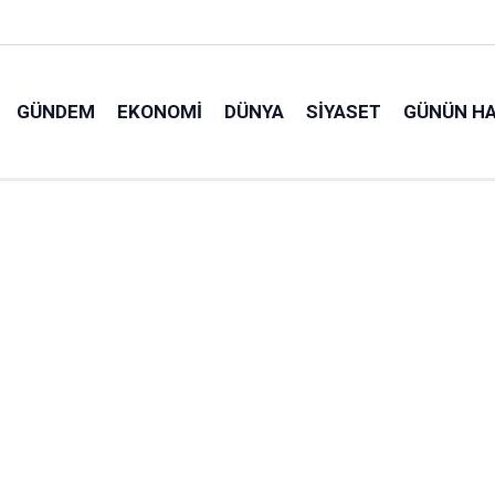
GÜNDEM
EKONOMI
DÜNYA
SIYASET
GÜNÜN HA