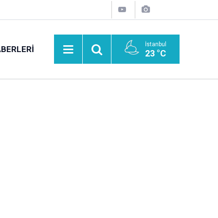
İstanbul
BERLERI
23 °C