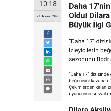
10:18
Daha 17'ni
Oldu! Dilara
22 Haziran 2026
Büyük İlgi 
"Daha 17" dizis
izleyicilerin be
sezonunu Bodru
"Daha 17" dizisinde c
beğenisini kazanan 
Çekimlerden kalan z
oyuncunun sosyal me
Dilara Aksü