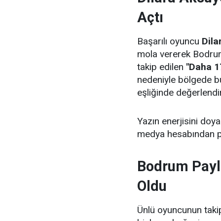
Açtı
Başarılı oyuncu
Dila
mola vererek Bodrum'da
takip edilen
"Daha 1
nedeniyle bölgede bu
eşliğinde değerlendir
Yazın enerjisini doy
medya hesabından p
Bodrum Payl
Oldu
Ünlü oyuncunun takipç