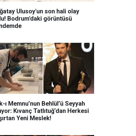
ğatay Ulusoy'un son hali olay
du! Bodrum'daki görüntüsü
ndemde
k-ı Memnu’nun Behlül’ü Seyyah
uyor: Kıvanç Tatlıtuğ’dan Herkesi
şırtan Yeni Meslek!