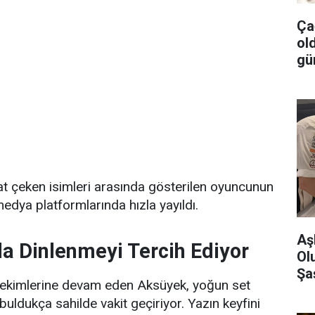
Ça
ol
gü
t çeken isimleri arasında gösterilen oyuncunun
 medya platformlarında hızla yayıldı.
Aş
da Dinlenmeyi Tercih Ediyor
Ol
Şa
 çekimlerine devam eden Aksüyek, yoğun set
uldukça sahilde vakit geçiriyor. Yazın keyfini