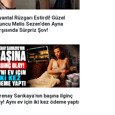
yantal Rüzgarı Estirdi! Güzel
uncu Melis Sezen’den Ayna
rşısında Sürpriz Şov!
renay Sarıkaya'nın başına ilginç
ay! Aynı ev için iki kez ödeme yaptı