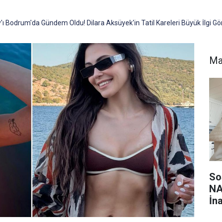
'ı Bodrum'da Gündem Oldu! Dilara Aksüyek'in Tatil Kareleri Büyük İlgi Gö
Ma
So
NA
İn