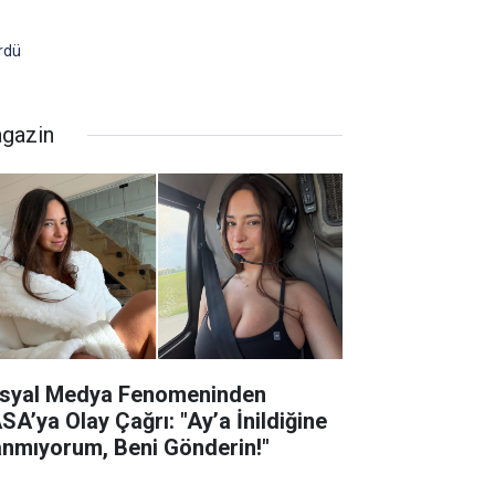
rdü
gazin
syal Medya Fenomeninden
SA’ya Olay Çağrı: "Ay’a İnildiğine
anmıyorum, Beni Gönderin!"