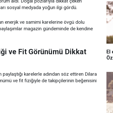
orum aldı. Doğal pozlarıyla dikkat çeken
arı sosyal medyada yoğun ilgi gördü.
n enerjik ve samimi karelerine övgü dolu
 paylaşımlar magazin gündeminde de kendine
iği ve Fit Görünümü Dikkat
El
Öz
 paylaştığı karelerle adından söz ettiren Dilara
mü ve fit fiziğiyle de takipçilerinin beğenisini