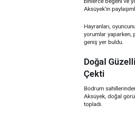
binlerce beğeni ve y
Aksüyek'in paylaşıml
Hayranları, oyuncunu
yorumlar yaparken,
geniş yer buldu.
Doğal Güzell
Çekti
Bodrum sahillerinden
Aksüyek, doğal görünü
topladı.