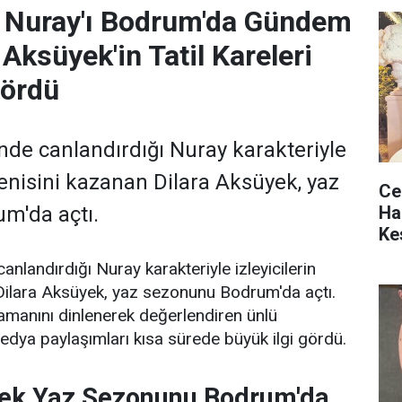
n Nuray'ı Bodrum'da Gündem
 Aksüyek'in Tatil Kareleri
Gördü
inde canlandırdığı Nuray karakteriyle
ğenisini kazanan Dilara Aksüyek, yaz
Ce
Ha
m'da açtı.
Ke
anlandırdığı Nuray karakteriyle izleyicilerin
Dilara Aksüyek, yaz sezonunu Bodrum'da açtı.
amanını dinlenerek değerlendiren ünlü
dya paylaşımları kısa sürede büyük ilgi gördü.
yek Yaz Sezonunu Bodrum'da