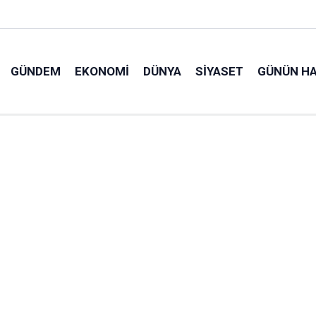
GÜNDEM
EKONOMI
DÜNYA
SIYASET
GÜNÜN HA