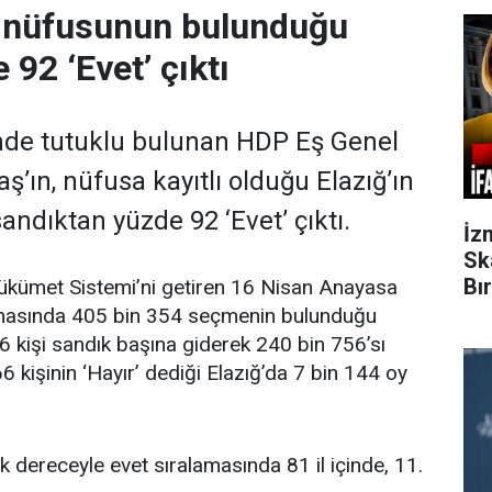
n nüfusunun bulunduğu
 92 ‘Evet’ çıktı
nde tutuklu bulunan HDP Eş Genel
’ın, nüfusa kayıtlı olduğu Elazığ’ın
sandıktan yüzde 92 ‘Evet’ çıktı.
İz
Sk
Bı
kümet Sistemi’ni getiren 16 Nisan Anayasa
lamasında 405 bin 354 seçmenin bulunduğu
6 kişi sandık başına giderek 240 bin 756’sı
66 kişinin ‘Hayır’ dediği Elazığ’da 7 bin 144 oy
k dereceyle evet sıralamasında 81 il içinde, 11.