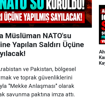
da Müslüman NATO'su
rine Yapılan Saldırı Üçüne
yılacak!
Ah
Ka
Ka
Arabistan ve Pakistan, bölgesel
tırmak ve toprak güvenliklerini
la "Mekke Anlaşması" olarak
tak savunma paktına imza attı.