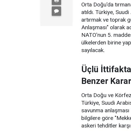
Orta Doğu'da tırmana
atıldı. Türkiye, Suud
artırmak ve toprak g
Anlaşması" olarak ad
NATO'nun 5. maddesi
ülkelerden birine yap
sayılacak.
Üçlü İttifak
Benzer Kara
Orta Doğu ve Körfez 
Türkiye, Suudi Arabis
savunma anlaşması i
bilgilere göre "Mekk
askeri tehditler karş