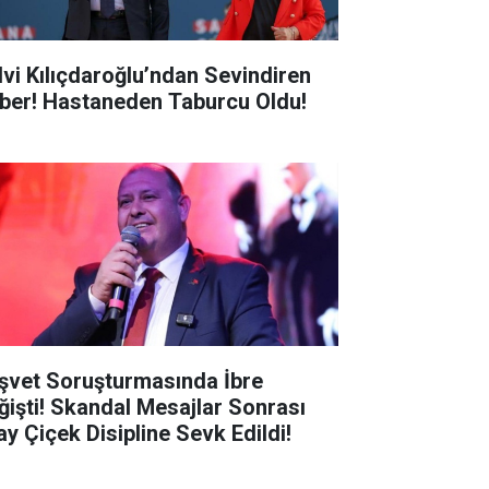
lvi Kılıçdaroğlu’ndan Sevindiren
ber! Hastaneden Taburcu Oldu!
şvet Soruşturmasında İbre
ğişti! Skandal Mesajlar Sonrası
ay Çiçek Disipline Sevk Edildi!