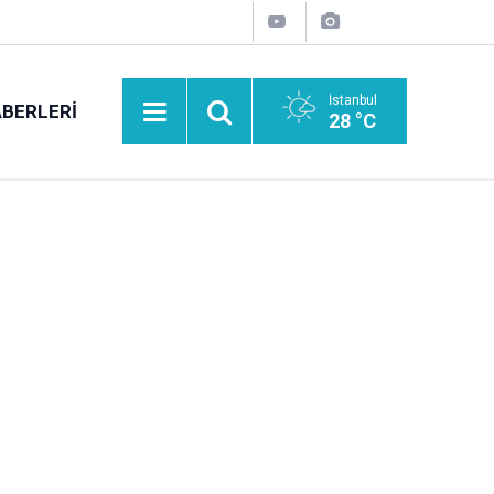
İstanbul
BERLERI
28 °C