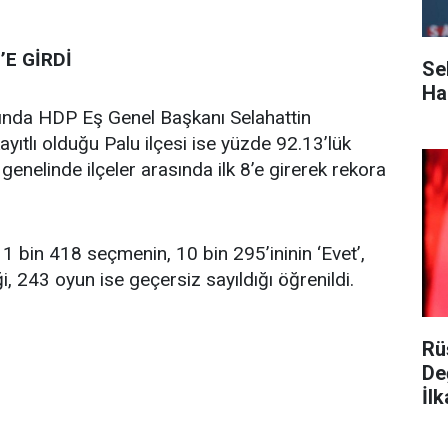
’E GİRDİ
Se
Ha
rasında HDP Eş Genel Başkanı Selahattin
yıtlı olduğu Palu ilçesi ise yüzde 92.13’lük
 genelinde ilçeler arasında ilk 8’e girerek rekora
11 bin 418 seçmenin, 10 bin 295’ininin ‘Evet’,
ği, 243 oyun ise geçersiz sayıldığı öğrenildi.
Rü
De
İlk