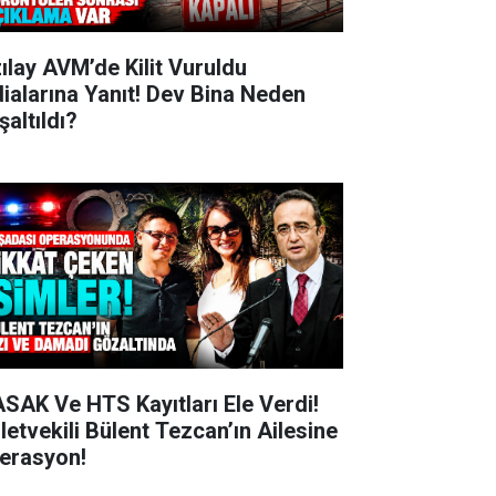
zılay AVM’de Kilit Vuruldu
dialarına Yanıt! Dev Bina Neden
şaltıldı?
SAK Ve HTS Kayıtları Ele Verdi!
lletvekili Bülent Tezcan’ın Ailesine
erasyon!