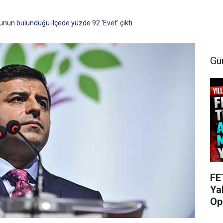
nun bulunduğu ilçede yüzde 92 ‘Evet’ çıktı
Gü
FE
Ya
Op