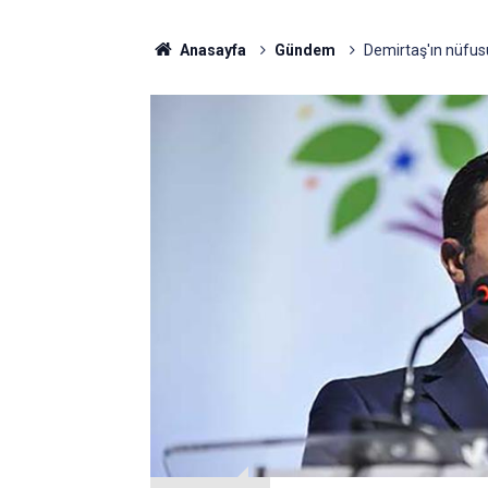
Anasayfa
Gündem
Demirtaş'ın nüfusu