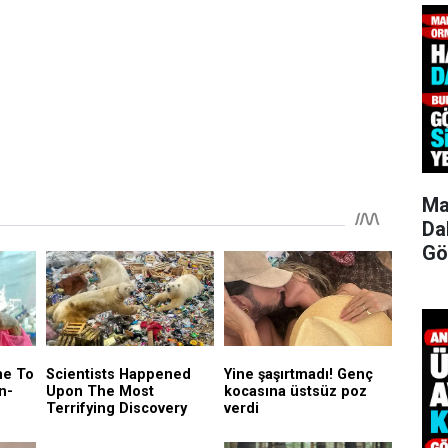
Ma
Da
Gö