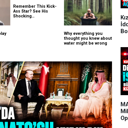
Kı
İd
Bo
MA
Mi
Op