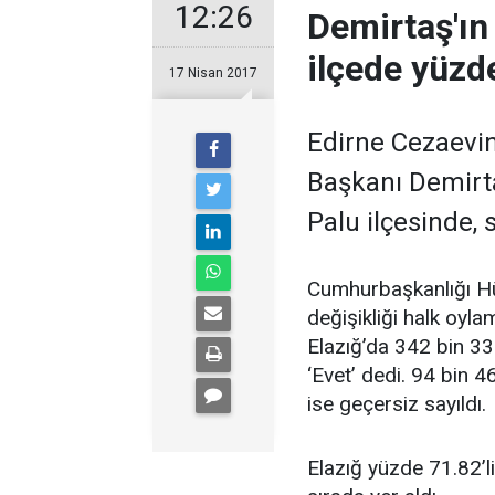
12:26
Demirtaş'ı
ilçede yüzde
17 Nisan 2017
Edirne Cezaevi
Başkanı Demirtaş
Palu ilçesinde, 
Cumhurbaşkanlığı Hü
değişikliği halk oy
Elazığ’da 342 bin 33
‘Evet’ dedi. 94 bin 4
ise geçersiz sayıldı.
Elazığ yüzde 71.82’li