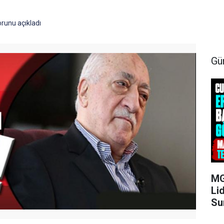
runu açıkladı
Gü
MG
Li
Su