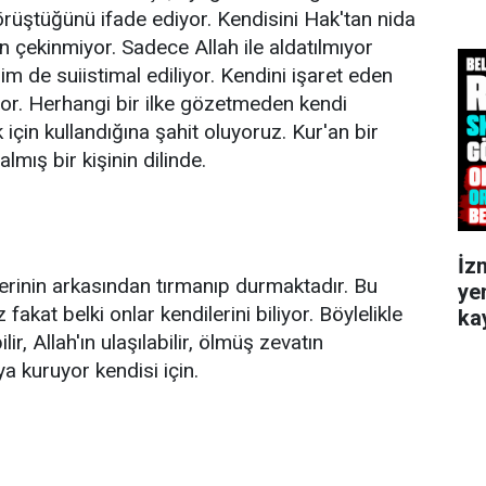
örüştüğünü ifade ediyor. Kendisini Hak'tan nida
n çekinmiyor. Sadece Allah ile aldatılmıyor
rim de suiistimal ediliyor. Kendini işaret eden
yor. Herhangi bir ilke gözetmeden kendi
için kullandığına şahit oluyoruz. Kur'an bir
mış bir kişinin dilinde.
İz
lerinin arkasından tırmanıp durmaktadır. Bu
ye
z fakat belki onlar kendilerini biliyor. Böylelikle
kay
lir, Allah'ın ulaşılabilir, ölmüş zevatın
ya kuruyor kendisi için.