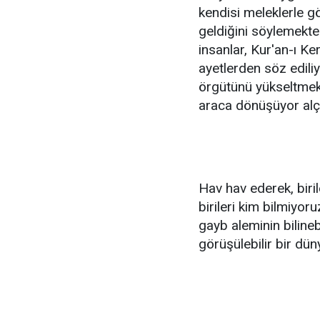
kendisi meleklerle g
geldiğini söylemekte
insanlar, Kur'an-ı Ke
ayetlerden söz edili
örgütünü yükseltmek 
araca dönüşüyor alçal
Hav hav ederek, biri
birileri kim bilmiyoru
gayb aleminin bilinebi
görüşülebilir bir dün