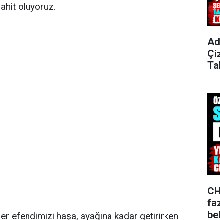
ahit oluyoruz.
Ad
Çi
Ta
CH
fa
bel
r efendimizi haşa, ayağına kadar getirirken