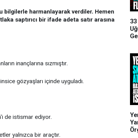
ğru bilgilerle harmanlayarak verdiler. Hemen
ka saptırıcı bir ifade adeta satır arasına
33
Uğ
Ge
nların inançlarına sızmıştır.
insice gözyaşları içinde uyguladı.
Ye
i de istismar ediyor.
Ya
Ör
tler yalnızca bir araçtır.