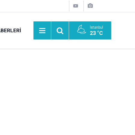
İstanbul
BERLERI
23 °C