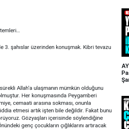
emleri...
lde 3. şahıslar üzerinden konuşmak. Kibri tevazu
AY
Pa
Şa
sürekli Allah'a ulaşmanın mümkün olduğunu
olmuştur. Her konuşmasında Peygamberi
amiye, cemaati arasına sokması, onunla
ddia etmesi artık işten bile değildir. Fakat bunu
görüyoruz. Gözyaşları içerisinde söylendiğine
nündeki genç çocukların çığlıklarını artıracak