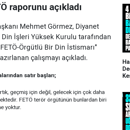
Ö raporunu açıkladı
 Başkanı Mehmet Görmez, Diyanet
ı Din İşleri Yüksek Kurulu tarafından
 FETÖ-Örgütlü Bir Din İstismarı"
hazırlanan çalışmayı açıkladı.
Ha
De
arından satır başları;
Ke
Ku
tık, geçmiş için değil, gelecek için çok daha
ktedir. FETÖ terör örgütünün bunlardan biri
e yoktur.