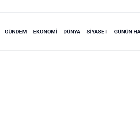
GÜNDEM
EKONOMI
DÜNYA
SIYASET
GÜNÜN HA