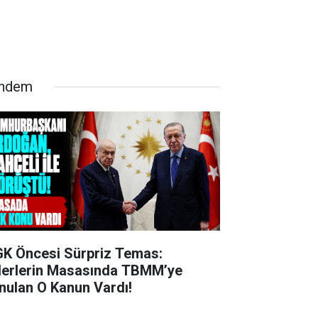
ndem
K Öncesi Sürpriz Temas:
derlerin Masasında TBMM’ye
nulan O Kanun Vardı!