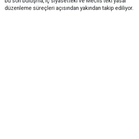
bu son buluşma, iç siyasetteki ve Meclis’teki yasal
düzenleme süreçleri açısından yakından takip ediliyor.