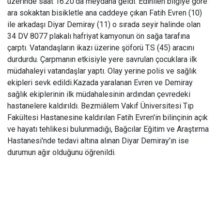
üzerinde saat 16.20'da meydana geldi. Edinilen bilgiye göre
ara sokaktan bisikletle ana caddeye çıkan Fatih Evren (10)
ile arkadaşı Diyar Demiray (11) o sırada seyir halinde olan
34 DV 8077 plakalı hafriyat kamyonun ön sağa tarafına
çarptı. Vatandaşların ikazı üzerine şöforü T.S (45) aracını
durdurdu. Çarpmanın etkisiyle yere savrulan çocuklara ilk
müdahaleyi vatandaşlar yaptı. Olay yerine polis ve sağlık
ekipleri sevk edildi.Kazada yaralanan Evren ve Demiray
sağlık ekiplerinin ilk müdahalesinin ardından çevredeki
hastanelere kaldırıldı. Bezmiâlem Vakıf Üniversitesi Tıp
Fakültesi Hastanesine kaldırılan Fatih Evren'in bilinçinin açık
ve hayatı tehlikesi bulunmadığı, Bağcılar Eğitim ve Araştırma
Hastanesi'nde tedavi altına alınan Diyar Demiray'ın ise
durumun ağır olduğunu öğrenildi.