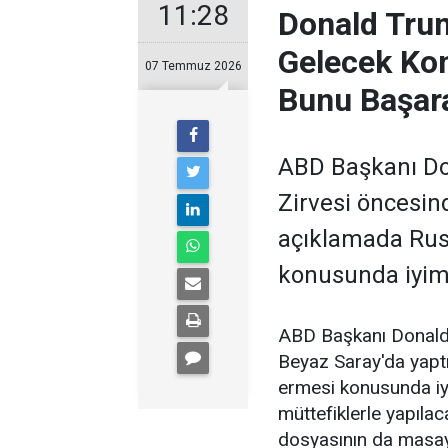
11:28
Donald Tru
Gelecek Kon
07 Temmuz 2026
Bunu Başar
ABD Başkanı Do
Zirvesi öncesin
açıklamada Rus
konusunda iyims
ABD Başkanı Donald
Beyaz Saray'da yapt
ermesi konusunda iy
müttefiklerle yapıla
dosyasının da masaya