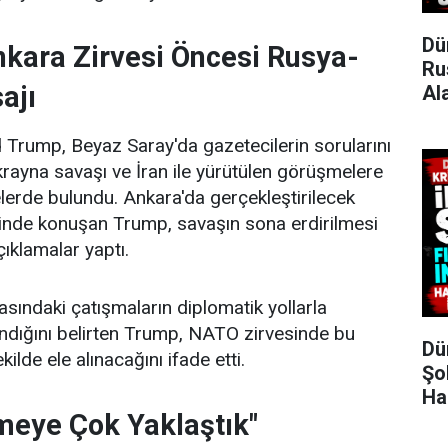
Dü
kara Zirvesi Öncesi Rusya-
Ru
ajı
Al
Trump, Beyaz Saray'da gazetecilerin sorularını
rayna savaşı ve İran ile yürütülen görüşmelere
elerde bulundu. Ankara'da gerçekleştirilecek
nde konuşan Trump, savaşın sona erdirilmesi
ıklamalar yaptı.
asındaki çatışmaların diplomatik yollarla
ndığını belirten Trump, NATO zirvesinde bu
Dü
lde ele alınacağını ifade etti.
Şo
Ha
rmeye Çok Yaklaştık"