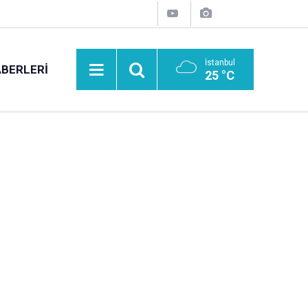
İstanbul
BERLERI
25 °C