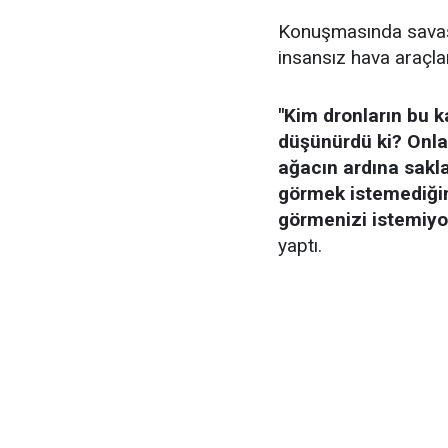
Konuşmasında savaş 
insansız hava araçlar
"Kim dronların bu k
düşünürdü ki? Onlar
ağacın ardına sakla
görmek istemediğim
görmenizi istemiyo
yaptı.