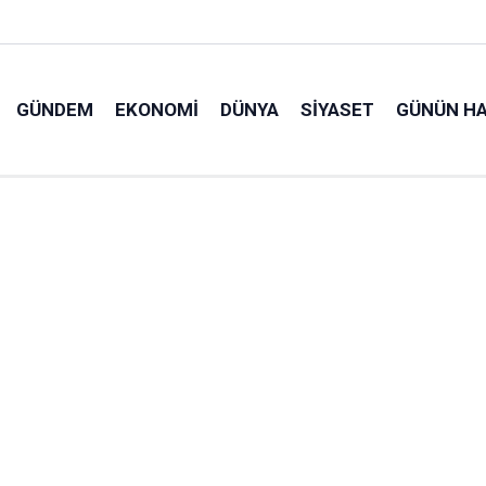
GÜNDEM
EKONOMI
DÜNYA
SIYASET
GÜNÜN HA