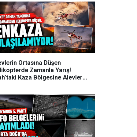
evlerin Ortasına Düşen
likopterde Zamanla Yarış!
ah’taki Kaza Bölgesine Alevler
zünden Girilemiyor!