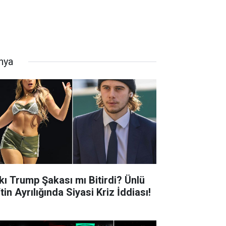
nya
kı Trump Şakası mı Bitirdi? Ünlü
tin Ayrılığında Siyasi Kriz İddiası!