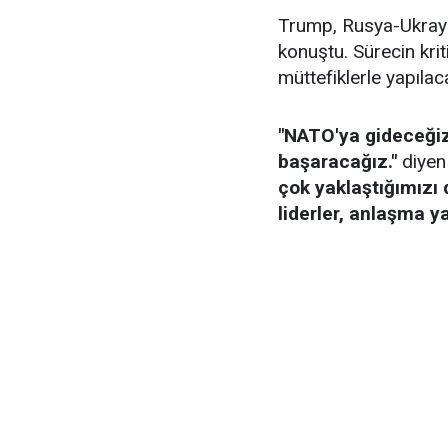
Trump, Rusya-Ukrayna
konuştu. Sürecin kri
müttefiklerle yapılaca
"NATO'ya gideceğiz
başaracağız."
diyen
çok yaklaştığımız
liderler, anlaşma y