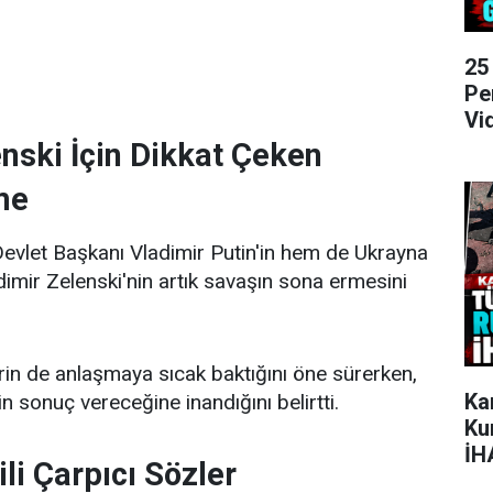
25
Pe
Vi
enski İçin Dikkat Çeken
me
vlet Başkanı Vladimir Putin'in hem de Ukrayna
imir Zelenski'nin artık savaşın sona ermesini
erin de anlaşmaya sıcak baktığını öne sürerken,
Ka
in sonuç vereceğine inandığını belirtti.
Ku
İH
ili Çarpıcı Sözler