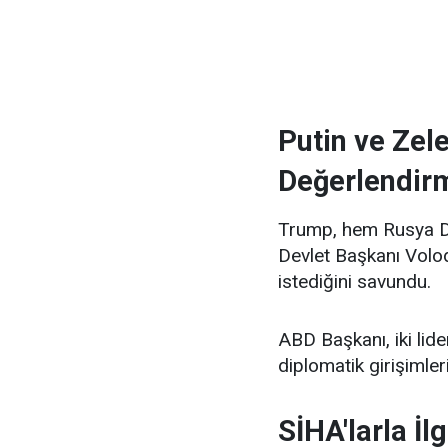
Putin ve Zel
Değerlendir
Trump, hem Rusya De
Devlet Başkanı Volod
istediğini savundu.
ABD Başkanı, iki lid
diplomatik girişimler
SİHA'larla İlg