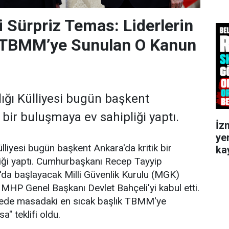
Sürpriz Temas: Liderlerin
TBMM’ye Sunulan O Kanun
ğı Külliyesi bugün başkent
 bir buluşmaya ev sahipliği yaptı.
İz
ye
liyesi bugün başkent Ankara'da kritik bir
kay
iği yaptı. Cumhurbaşkanı Recep Tayyip
'da başlayacak Milli Güvenlik Kurulu (MGK)
 MHP Genel Başkanı Devlet Bahçeli'yi kabul etti.
vede masadaki en sıcak başlık TBMM'ye
" teklifi oldu.