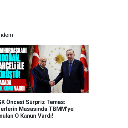
ndem
K Öncesi Sürpriz Temas:
derlerin Masasında TBMM’ye
nulan O Kanun Vardı!