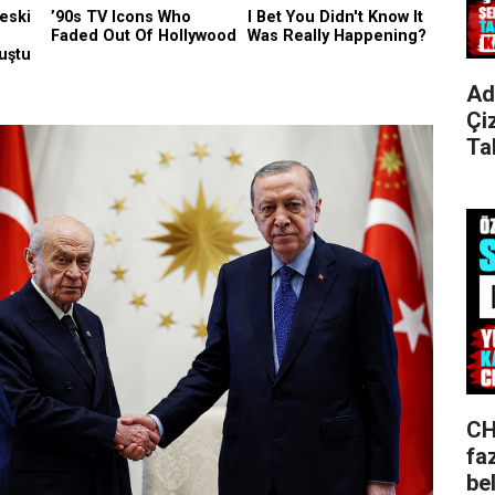
Ad
Çi
Ta
CH
fa
bel