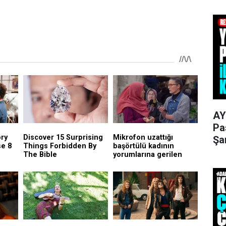
AY
Pa
Şa