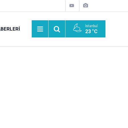
İstanbul
BERLERI
23 °C