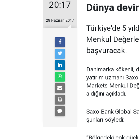
20:17
Dünya devin
28 Haziran 2017
Türkiye'de 5 yıl
Menkul Değerler,
başvuracak.
Danimarka kökenli, d
yatırım uzmanı Saxo 
Markets Menkul Değer
aldığını açıkladı.
Saxo Bank Global Sat
şunları söyledi:
“Bölgedeki çok güçlü