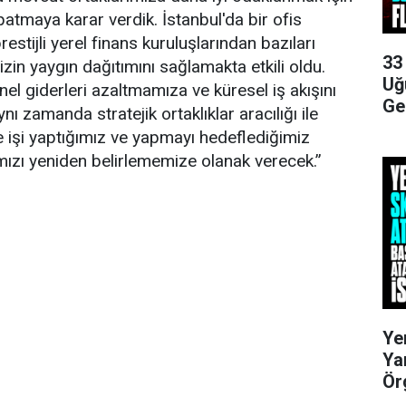
patmaya karar verdik. İstanbul'da bir ofis
stijli yerel finans kuruluşlarından bazıları
33
mizin yaygın dağıtımını sağlamakta etkili oldu.
Uğ
el giderleri azaltmamıza ve küresel iş akışını
Ge
ı zamanda stratejik ortaklıklar aracılığı ile
işi yaptığımız ve yapmayı hedeflediğimiz
ımızı yeniden belirlememize olanak verecek.”
Ye
Ya
Ör