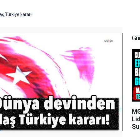
ş Türkiye kararı!
Gü
MG
Li
Su