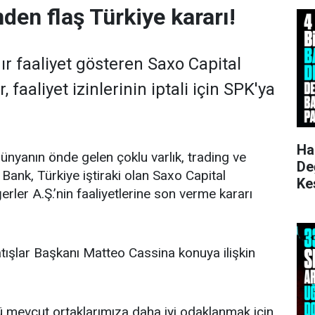
den flaş Türkiye kararı!
dır faaliyet gösteren Saxo Capital
 faaliyet izinlerinin iptali için SPK'ya
Ha
ünyanın önde gelen çoklu varlık, trading ve
De
Bank, Türkiye iştiraki olan Saxo Capital
Ke
ler A.Ş.’nin faaliyetlerine son verme kararı
Ku
ışlar Başkanı Matteo Cassina konuya ilişkin
 mevcut ortaklarımıza daha iyi odaklanmak için