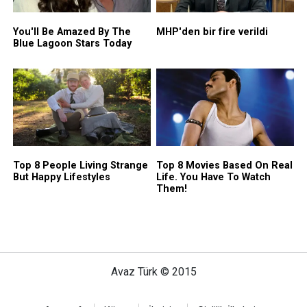
Avaz Türk © 2015