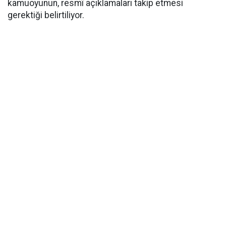
kamuoyunun, resmî açıklamaları takip etmesi
gerektiği belirtiliyor.