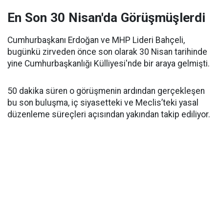
En Son 30 Nisan'da Görüşmüşlerdi
Cumhurbaşkanı Erdoğan ve MHP Lideri Bahçeli,
bugünkü zirveden önce son olarak 30 Nisan tarihinde
yine Cumhurbaşkanlığı Külliyesi'nde bir araya gelmişti.
50 dakika süren o görüşmenin ardından gerçekleşen
bu son buluşma, iç siyasetteki ve Meclis’teki yasal
düzenleme süreçleri açısından yakından takip ediliyor.