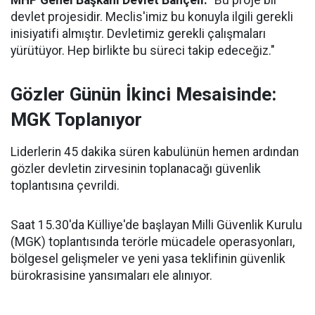
MHP Genel Başkanı Devlet Bahçeli:
"Bu proje bir
devlet projesidir. Meclis'imiz bu konuyla ilgili gerekli
inisiyatifi almıştır. Devletimiz gerekli çalışmaları
yürütüyor. Hep birlikte bu süreci takip edeceğiz."
Gözler Günün İkinci Mesaisinde:
MGK Toplanıyor
Liderlerin 45 dakika süren kabulünün hemen ardından
gözler devletin zirvesinin toplanacağı güvenlik
toplantısına çevrildi.
Saat 15.30'da Külliye'de başlayan Milli Güvenlik Kurulu
(MGK) toplantısında terörle mücadele operasyonları,
bölgesel gelişmeler ve yeni yasa teklifinin güvenlik
bürokrasisine yansımaları ele alınıyor.