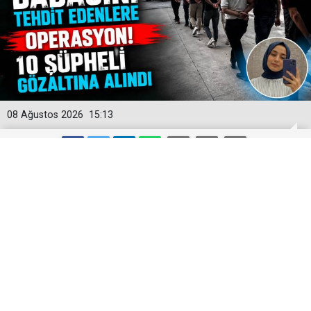
08 Ağustos 2026
15:13
Rojin'in Ailesini Hedef Alan Siber
Çeteye Darbe! Yasa Dışı Panellerle
Dehşeti Yaşattılar
Diyarbakır merkezli 8 ilde gerçekleştirilen geniş çaplı
siber operasyonda, evlatlarını kaybeden acılı aileleri