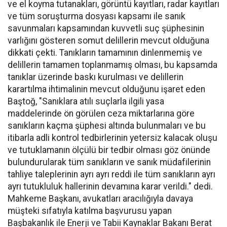
ve el koyma tutanakları, görüntü kayıtları, radar kayıtları
ve tüm soruşturma dosyası kapsamı ile sanık
savunmaları kapsamından kuvvetli suç şüphesinin
varlığını gösteren somut delillerin mevcut olduğuna
dikkati çekti. Tanıkların tamamının dinlenmemiş ve
delillerin tamamen toplanmamış olması, bu kapsamda
tanıklar üzerinde baskı kurulması ve delillerin
karartılma ihtimalinin mevcut olduğunu işaret eden
Baştoğ, "Sanıklara atılı suçlarla ilgili yasa
maddelerinde ön görülen ceza miktarlarına göre
sanıkların kaçma şüphesi altında bulunmaları ve bu
itibarla adli kontrol tedbirlerinin yetersiz kalacak oluşu
ve tutuklamanın ölçülü bir tedbir olması göz önünde
bulundurularak tüm sanıkların ve sanık müdafilerinin
tahliye taleplerinin ayrı ayrı reddi ile tüm sanıkların ayrı
ayrı tutukluluk hallerinin devamına karar verildi." dedi.
Mahkeme Başkanı, avukatları aracılığıyla davaya
müşteki sıfatıyla katılma başvurusu yapan
Başbakanlık ile Enerji ve Tabii Kaynaklar Bakanı Berat