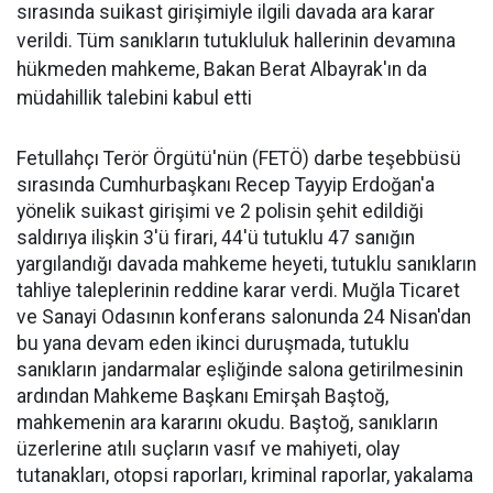
sırasında suikast girişimiyle ilgili davada ara karar
verildi. Tüm sanıkların tutukluluk hallerinin devamına
hükmeden mahkeme, Bakan Berat Albayrak'ın da
müdahillik talebini kabul etti
Fetullahçı Terör Örgütü'nün (FETÖ) darbe teşebbüsü
sırasında Cumhurbaşkanı Recep Tayyip Erdoğan'a
yönelik suikast girişimi ve 2 polisin şehit edildiği
saldırıya ilişkin 3'ü firari, 44'ü tutuklu 47 sanığın
yargılandığı davada mahkeme heyeti, tutuklu sanıkların
tahliye taleplerinin reddine karar verdi. Muğla Ticaret
ve Sanayi Odasının konferans salonunda 24 Nisan'dan
bu yana devam eden ikinci duruşmada, tutuklu
sanıkların jandarmalar eşliğinde salona getirilmesinin
ardından Mahkeme Başkanı Emirşah Baştoğ,
mahkemenin ara kararını okudu. Baştoğ, sanıkların
üzerlerine atılı suçların vasıf ve mahiyeti, olay
tutanakları, otopsi raporları, kriminal raporlar, yakalama