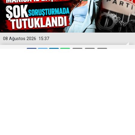
08 Ağustos 2026
15:37
Yeni Parti'ye İlk Büyük Darbe! Manisa
İl Başkanı Şok Soruşturmada
Tutuklandı
Yeni Parti'nin kurucu Manisa İl Başkanı İlksen Özalper,
Ankara Cumhuriyet Başsavcılığı tarafından yürütülen
geniş kapsamlı soruşturma çerçevesinde tutuklandı.