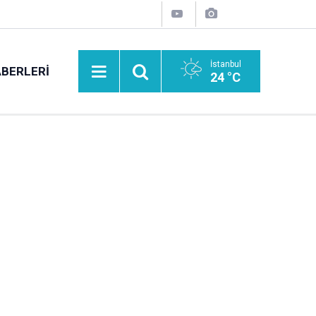
İstanbul
BERLERI
24 °C