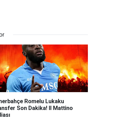
or
nerbahçe Romelu Lukaku
ansfer Son Dakika! Il Mattino
diası