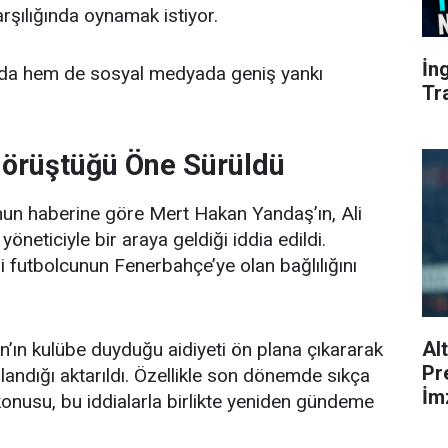
rşılığında oynamak istiyor.
İn
da hem de sosyal medyada geniş yankı
Tr
Görüştüğü Öne Sürüldü
n haberine göre Mert Hakan Yandaş’ın, Ali
neticiyle bir araya geldiği iddia edildi.
futbolcunun Fenerbahçe’ye olan bağlılığını
Al
’ın kulübe duyduğu aidiyeti ön plana çıkararak
Pr
landığı aktarıldı. Özellikle son dönemde sıkça
İmz
konusu, bu iddialarla birlikte yeniden gündeme