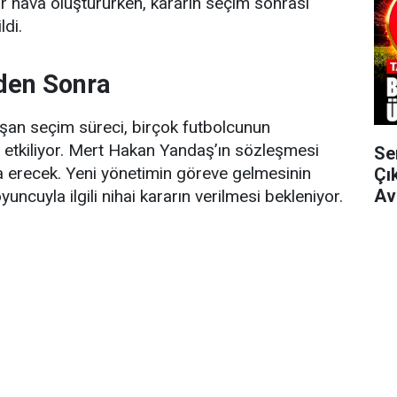
r hava oluştururken, kararın seçim sonrası
ldi.
den Sonra
şan seçim süreci, birçok futbolcunun
 etkiliyor. Mert Hakan Yandaş’ın sözleşmesi
Se
erecek. Yeni yönetimin göreve gelmesinin
Çı
Av
uncuyla ilgili nihai kararın verilmesi bekleniyor.