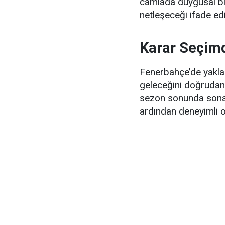
camiada duygusal bi
netleşeceği ifade edi
Karar Seçim
Fenerbahçe’de yakla
geleceğini doğrudan
sezon sonunda sona 
ardından deneyimli oy