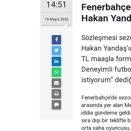
14:51
Fenerbahçe’
Hakan Yand
15 Mayıs 2026
Sözleşmesi sez
Hakan Yandaş’ı
TL maaşla forma
Deneyimli futb
istiyorum” dedi
Fenerbahçe’de sezon
arasında yer alan M
iddia gündeme geldi. 
sıra dışı bir teklift
orta saha oyuncusu,