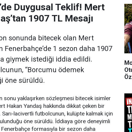
de Duygusal Teklif! Mert
aş’tan 1907 TL Mesajı
on sonunda bitecek olan Mert
n Fenerbahçe’de 1 sezon daha 1907
 giymek istediği iddia edildi.
Mo
olcunun, “Borcumu ödemek
Ot
Öze
ği öne sürüldü.
 sonu yaklaşırken sözleşmesi bitecek isimler
ert Hakan Yandaş hakkında dikkat çeken bir
Sarı-lacivertli futbolcunun, kulüpte kalmak için
e bulunduğu öne sürüldü. İddiaya göre deneyimli
 Fenerbahçe formasıyla bir sezon daha