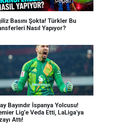
giliz Basını Şokta! Türkler Bu
ansferleri Nasıl Yapıyor?
tay Bayındır İspanya Yolcusu!
emier Lig’e Veda Etti, LaLiga'ya
ayı Attı!