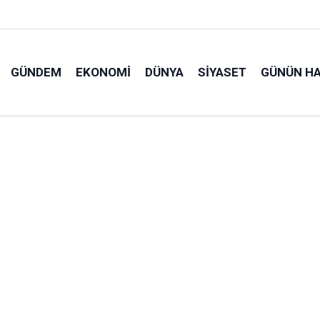
GÜNDEM
EKONOMI
DÜNYA
SIYASET
GÜNÜN HA