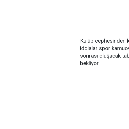
Kulüp cephesinden ko
iddialar spor kamuoy
sonrası oluşacak tab
bekliyor.