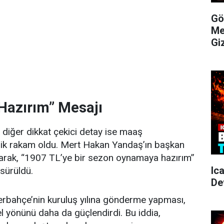
Gö
Me
Gi
Hazırım” Mesajı
 diğer dikkat çekici detay ise maaş
ik rakam oldu. Mert Hakan Yandaş’ın başkan
larak, “1907 TL’ye bir sezon oynamaya hazırım”
Ic
 sürüldü.
De
rbahçe’nin kuruluş yılına gönderme yapması,
 yönünü daha da güçlendirdi. Bu iddia,