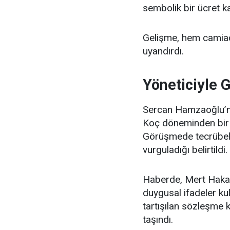
sembolik bir ücret ka
Gelişme, hem camia
uyandırdı.
Yöneticiyle 
Sercan Hamzaoğlu’nu
Koç döneminden bir yö
Görüşmede tecrübeli 
vurguladığı belirtildi.
Haberde, Mert Hakan
duygusal ifadeler kul
tartışılan sözleşme 
taşındı.