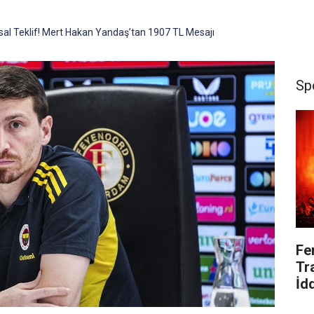
al Teklif! Mert Hakan Yandaş’tan 1907 TL Mesajı
Sp
Fe
Tr
İd