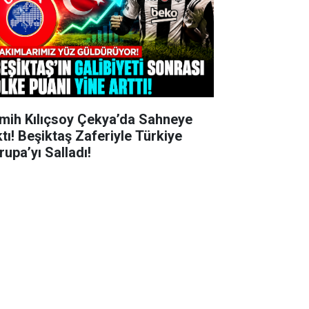
mih Kılıçsoy Çekya’da Sahneye
ktı! Beşiktaş Zaferiyle Türkiye
rupa’yı Salladı!