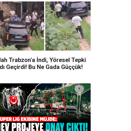
lah Trabzon'a İndi, Yöresel Tepki
rdı Geçirdi! Bu Ne Gada Güççük!