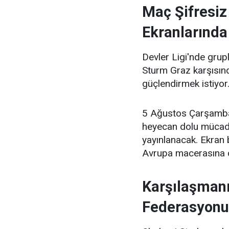
Maç Şifresiz
Ekranlarında
Devler Ligi'nde gru
Sturm Graz karşısında
güçlendirmek istiyor
5 Ağustos Çarşamba
heyecan dolu mücade
yayınlanacak. Ekran b
Avrupa macerasına ca
Karşılaşmanı
Federasyonu