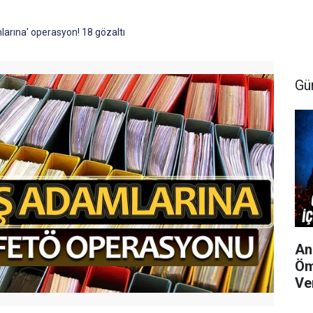
larına' operasyon! 18 gözaltı
Gü
An
Öm
Ve