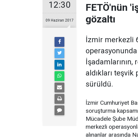
12:30
FETÖ'nün 'i
gözaltı
09 Haziran 2017
İzmir merkezli 
operasyonunda 1
İşadamlarının, r
aldıkları teşvik
sürüldü.
İzmir Cumhuriyet Ba
soruşturma kapsamın
Mücadele Şube Müdür
merkezli operasyonla
alınanlar arasında Na