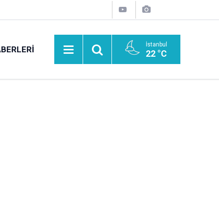
İstanbul
BERLERI
22 °C