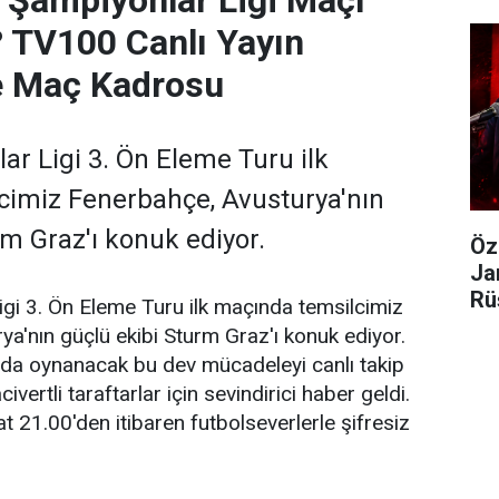
? TV100 Canlı Yayın
Ve Maç Kadrosu
r Ligi 3. Ön Eleme Turu ilk
cimiz Fenerbahçe, Avusturya'nın
rm Graz'ı konuk ediyor.
Öz
Ja
Rü
gi 3. Ön Eleme Turu ilk maçında temsilcimiz
Gö
a'nın güçlü ekibi Sturm Graz'ı konuk ediyor.
a oynanacak bu dev mücadeleyi canlı takip
ivertli taraftarlar için sevindirici haber geldi.
at 21.00'den itibaren futbolseverlerle şifresiz