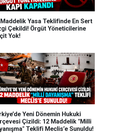
 Maddelik Yasa Teklifinde En Sert
zgi Çekildi! Örgüt Yöneticilerine
çit Yok!
rkiye’de Yeni Dönemin Hukuki
rçevesi Çizildi: 12 Maddelik "Milli
yanışma" Teklifi Meclis’e Sunuldu!