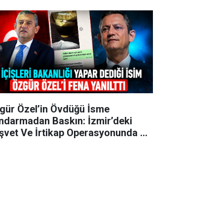
gür Özel’in Övdüğü İsme
ndarmadan Baskın: İzmir’deki
şvet Ve İrtikap Operasyonunda 15
zaltı!