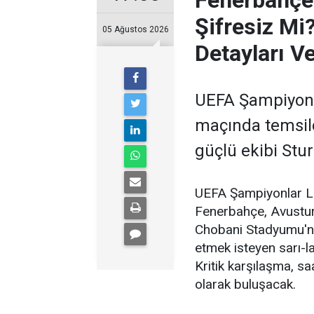
Şifresiz Mi
05 Ağustos 2026
Detayları 
UEFA Şampiyonla
maçında temsil
güçlü ekibi Stu
UEFA Şampiyonlar Li
Fenerbahçe, Avustury
Chobani Stadyumu'nd
etmek isteyen sarı-lac
Kritik karşılaşma, sa
olarak buluşacak.