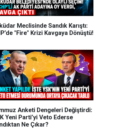
küdar Meclisinde Sandık Karıştı:
P’de "Fire" Krizi Kavgaya Dönüştü!
mmuz Anketi Dengeleri Değiştirdi:
K Yeni Parti’yi Veto Ederse
ndıktan Ne Çıkar?