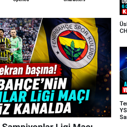
Üs
CH
Te
YS
Sa
 Şampiyonlar Ligi Maçı