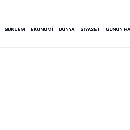
GÜNDEM
EKONOMI
DÜNYA
SIYASET
GÜNÜN HA