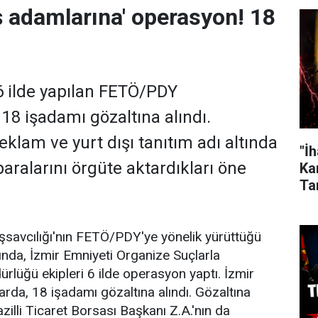
ş adamlarına' operasyon! 18
6 ilde yapılan FETÖ/PDY
8 işadamı gözaltına alındı.
eklam ve yurt dışı tanıtım adı altında
"İ
 paralarını örgüte aktardıkları öne
Kar
Ta
şsavcılığı'nın FETÖ/PDY'ye yönelik yürüttüğü
da, İzmir Emniyeti Organize Suçlarla
lüğü ekipleri 6 ilde operasyon yaptı. İzmir
rda, 18 işadamı gözaltına alındı. Gözaltına
zilli Ticaret Borsası Başkanı Z.A.'nın da