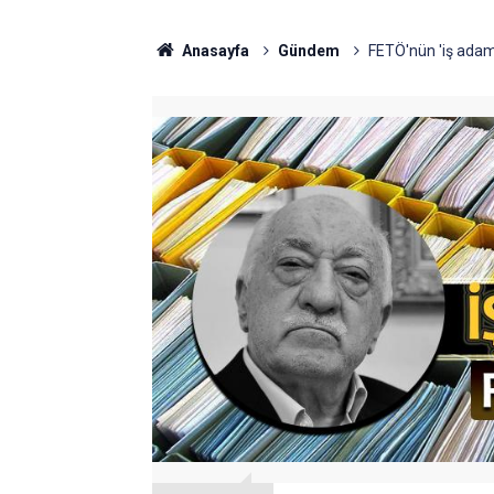
Anasayfa
Gündem
FETÖ'nün 'iş adam