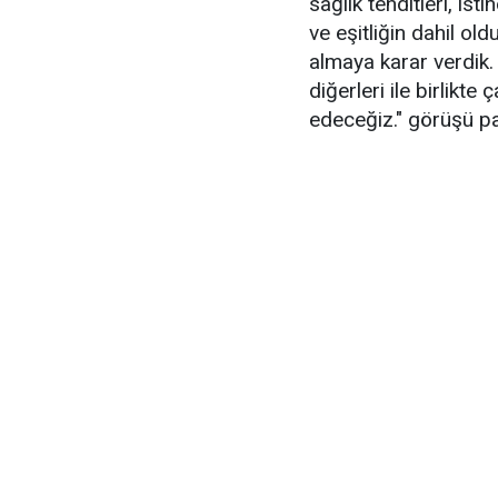
sağlık tehditleri, ist
ve eşitliğin dahil ol
almaya karar verdik.
diğerleri ile birlikt
edeceğiz." görüşü pay