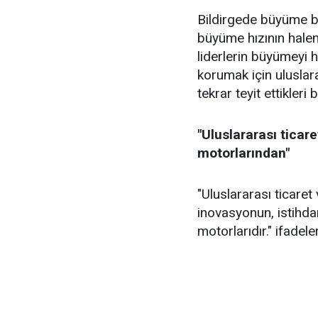
Bildirgede büyüme be
büyüme hızının halen
liderlerin büyümeyi h
korumak için uluslara
tekrar teyit ettikleri bi
"Uluslararası ticar
motorlarından"
"Uluslararası ticaret
inovasyonun, istihd
motorlarıdır." ifadele