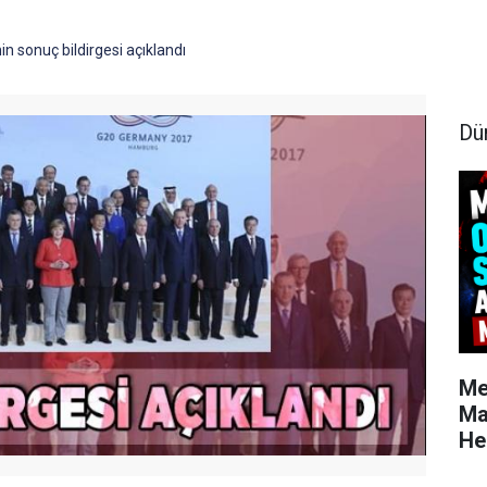
in sonuç bildirgesi açıklandı
Dü
Me
Ma
He