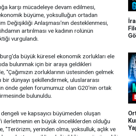
lığa karşı mücadeleye devam edilmesi,
, ekonomik büyüme, yoksulluğun ortadan
İr
klim Değişikliği Anlaşması'nın desteklenmesi,
Fi
 istihdamın artırılması ve kadının rolünün
Gö
tiği vurgulandı.
burg'da büyük küresel ekonomik zorlukları ele
ıda bulunmak için bir araya geldikleri
de, "Çağımızın zorluklarının üstesinden gelmek
lı bir dünyayı şekillendirmek, uluslararası
için önde gelen forumumuz olan G20'nin ortak
dirmesinde bulunuldu.
Or
r, dengeli ve kapsayıcı büyümeden oluşan
Ku
i ilerletmenin en büyük önceliklerden olduğu
Ya
e, "Terörizm, yerinden olma, yoksulluk, açlık ve