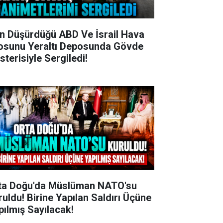
an Düşürdüğü ABD Ve İsrail Hava
losunu Yeraltı Deposunda Gövde
sterisiyle Sergiledi!
ta Doğu'da Müslüman NATO'su
ruldu! Birine Yapılan Saldırı Üçüne
pılmış Sayılacak!