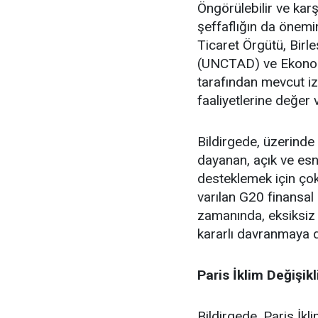
Öngörülebilir ve karşıl
şeffaflığın da önemi
Ticaret Örgütü, Birl
(UNCTAD) ve Ekonomi
tarafından mevcut i
faaliyetlerine değer
Bildirgede, üzerinde
dayanan, açık ve esn
desteklemek için çok
varılan G20 finansal
zamanında, eksiksiz
kararlı davranmaya d
Paris İklim Değişik
Bildirgede, Paris İkl