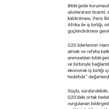
Bildirgede korumacı
uluslararası ticaret
kaldırılması, Paris İ
Afrika ile iş birliği,
güçlendirilmesi gerek
G20 liderlerinin Ham
almak ve refaha katk
anımsatılan bildirge
ve birbiriyle bağlantı
ekonomik iş birliği 
hedefidir." değerlen
Güçlü, sürdürülebili
G20'deki ortak hedef
vurgulanan bildirged