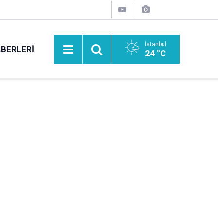
İstanbul
BERLERI
24 °C