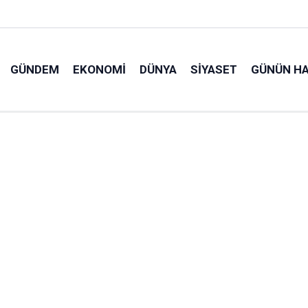
GÜNDEM
EKONOMI
DÜNYA
SIYASET
GÜNÜN HA