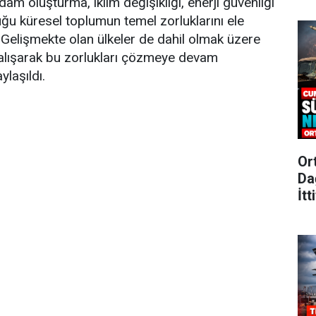
ihdam oluşturma, iklim değişikliği, enerji güvenliği
duğu küresel toplumun temel zorluklarını ele
 Gelişmekte olan ülkeler de dahil olmak üzere
e çalışarak bu zorlukları çözmeye devam
laşıldı.
Or
Da
İtt