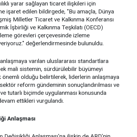
ıklı yarar sağlayan ticaret ilişkileri için
ne işaret edilen bildirgede, "Bu amaçla, Dünya
eşmiş Milletler Ticaret ve Kalkınma Konferansı
k İşbirliği ve Kalkınma Teşkilatı (OECD)
zleme görevleri çerçevesinde izleme
 veriyoruz." değerlendirmesinde bulunuldu.
 anlaşmaya varılan uluslararası standartlara
ek mali sistemin, sürdürülebilir büyümeyi
 önemli olduğu belirtilerek, liderlerin anlaşmaya
 sektör reform gündeminin sonuçlandırılması ve
 ve tutarlı biçimde uygulanması konusunda
evam ettikleri vurgulandı.
liği Anlaşması
im Değişikliği Anlaşması'na ilişkin de ABD’nin