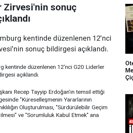
r Zirvesi'nin sonuç
çıklandı
mburg kentinde düzenlenen 12'nci
vesi'nin sonuç bildirgesi açıklandı.
Ot
 kentinde düzenlenen 12'nci G20 Liderler
Me
dirgesi açıklandı.
Çi
kanı Recep Tayyip Erdoğan'ın temsil ettiği
rgesinde "Küreselleşmenin Yararlarının
ıklılığın Oluşturulması, "Sürdürülebilir Geçim
irilmesi" ve "Sorumluluk Kabul Etmek" ana