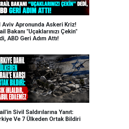
l Aviv Apronunda Askeri Kriz!
rail Bakanı "Uçaklarınızı Çekin"
di, ABD Geri Adım Attı!
ail'in Sivil Saldırılarına Yanıt:
rkiye Ve 7 Ülkeden Ortak Bildiri