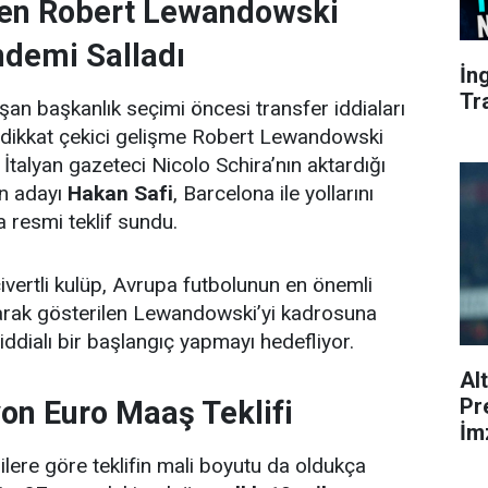
den Robert Lewandowski
demi Salladı
İn
Tr
an başkanlık seçimi öncesi transfer iddiaları
n dikkat çekici gelişme Robert Lewandowski
İtalyan gazeteci Nicolo Schira’nın aktardığı
an adayı
Hakan Safi
, Barcelona ile yollarını
a resmi teklif sundu.
civertli kulüp, Avrupa futbolunun en önemli
larak gösterilen Lewandowski’yi kadrosuna
iddialı bir başlangıç yapmayı hedefliyor.
Al
Pr
yon Euro Maaş Teklifi
İmz
ere göre teklifin mali boyutu da oldukça