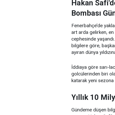
Hakan Safi'
Bombası Gün
Fenerbahçe’de yaklaş
art arda gelirken, e
cephesinde yaşandı. 
bilgilere göre, başk
ayıran dünya yıldızın
İddiaya göre sarı-la
golcülerinden biri o
katarak yeni sezona 
Yıllık 10 Mil
Gündeme düşen bilgil