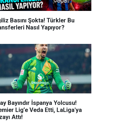
giliz Basını Şokta! Türkler Bu
ansferleri Nasıl Yapıyor?
tay Bayındır İspanya Yolcusu!
emier Lig’e Veda Etti, LaLiga'ya
ayı Attı!