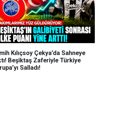
mih Kılıçsoy Çekya’da Sahneye
ktı! Beşiktaş Zaferiyle Türkiye
rupa’yı Salladı!