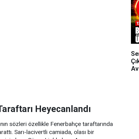
Se
Çı
Av
araftarı Heyecanlandı
n sözleri özellikle Fenerbahçe taraftarında
attı. Sarı-lacivertli camiada, olası bir