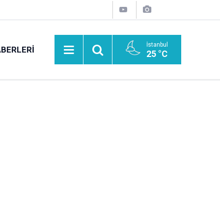
İstanbul
BERLERI
25 °C