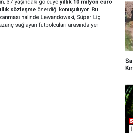
nin, 37 yaşındaki golcüye
yıllık 10 milyon euro
ıllık sözleşme
önerdiği konuşuluyor. Bu
zanması halinde Lewandowski, Süper Lig
kazanç sağlayan futbolcuları arasında yer
Sa
Kı