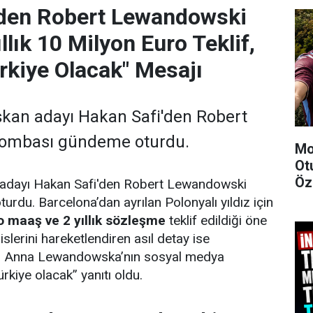
'den Robert Lewandowski
lık 10 Milyon Euro Teklif,
rkiye Olacak" Mesajı
kan adayı Hakan Safi'den Robert
ombası gündeme oturdu.
Mo
Ot
Öze
adayı Hakan Safi'den Robert Lewandowski
du. Barcelona’dan ayrılan Polonyalı yıldız için
ro maaş ve 2 yıllık sözleşme
teklif edildiği öne
islerini hareketlendiren asıl detay ise
i Anna Lewandowska’nın sosyal medya
rkiye olacak” yanıtı oldu.