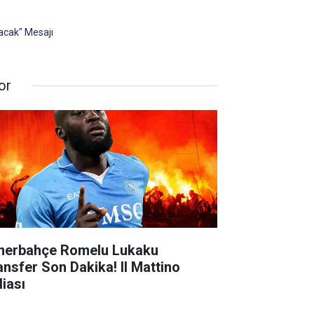
acak" Mesajı
or
nerbahçe Romelu Lukaku
ansfer Son Dakika! Il Mattino
diası