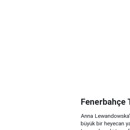
Fenerbahçe T
Anna Lewandowska’nı
büyük bir heyecan yar