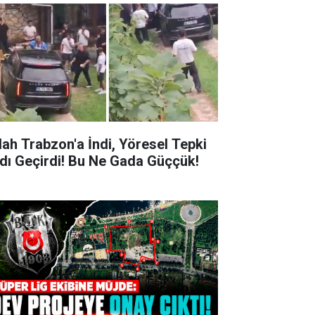
lah Trabzon'a İndi, Yöresel Tepki
rdı Geçirdi! Bu Ne Gada Güççük!