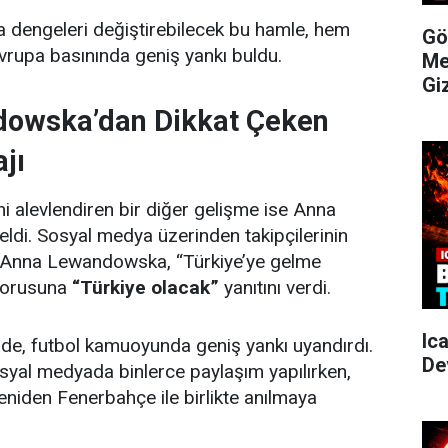
a dengeleri değiştirebilecek bu hamle, hem
Gö
vrupa basınında geniş yankı buldu.
Me
Gi
owska’dan Dikkat Çeken
jı
ni alevlendiren bir diğer gelişme ise Anna
di. Sosyal medya üzerinden takipçilerinin
an Anna Lewandowska, “Türkiye’ye gelme
 sorusuna
“Türkiye olacak”
yanıtını verdi.
Ic
ade, futbol kamuoyunda geniş yankı uyandırdı.
De
syal medyada binlerce paylaşım yapılırken,
niden Fenerbahçe ile birlikte anılmaya