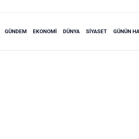
GÜNDEM
EKONOMI
DÜNYA
SIYASET
GÜNÜN HA