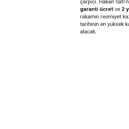
çarpıcı. Hakan Safi’
garanti ücret
ve
2 y
rakamın resmiyet ka
tarihinin en yüksek 
alacak.