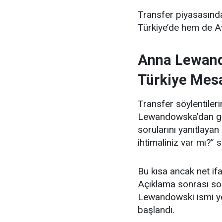
Transfer piyasasınd
Türkiye’de hem de A
Anna Lewand
Türkiye Mesa
Transfer söylentileri
Lewandowska’dan gel
sorularını yanıtlay
ihtimaliniz var mı?”
Bu kısa ancak net if
Açıklama sonrası so
Lewandowski ismi ye
başlandı.