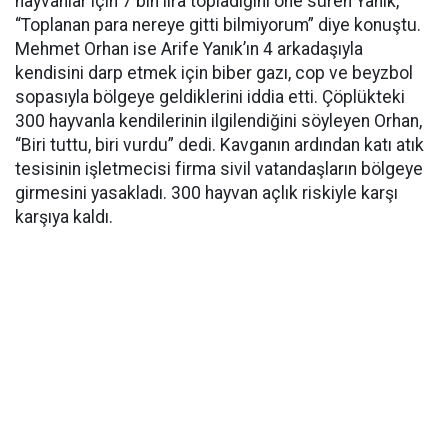
hayvanlar için 7 bin lira topladığını öne süren Yanık,
“Toplanan para nereye gitti bilmiyorum” diye konuştu.
Mehmet Orhan ise Arife Yanık’ın 4 arkadaşıyla
kendisini darp etmek için biber gazı, cop ve beyzbol
sopasıyla bölgeye geldiklerini iddia etti. Çöplükteki
300 hayvanla kendilerinin ilgilendiğini söyleyen Orhan,
“Biri tuttu, biri vurdu” dedi. Kavganın ardından katı atık
tesisinin işletmecisi firma sivil vatandaşların bölgeye
girmesini yasakladı. 300 hayvan açlık riskiyle karşı
karşıya kaldı.