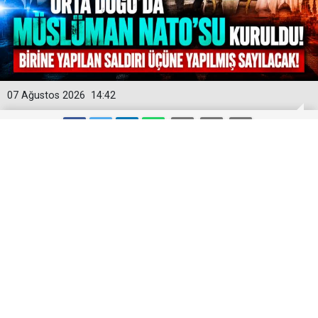
07 Ağustos 2026
14:42
Orta Doğu'da Müslüman NATO'su
Kuruldu! Birine Yapılan Saldırı Üçüne
Yapılmış Sayılacak!
Türkiye, Suudi Arabistan ve Pakistan, bölgesel
caydırıcılığı artırmak ve toprak güvenliklerini korumak
amacıyla "Mekke Anlaşması" olarak adlandırılan ortak