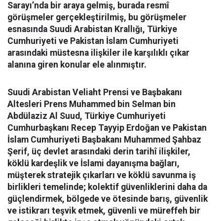
Sarayı’nda bir araya gelmiş, burada resmî
görüşmeler gerçekleştirilmiş, bu görüşmeler
esnasında Suudi Arabistan Krallığı, Türkiye
Cumhuriyeti ve Pakistan İslam Cumhuriyeti
arasındaki müstesna ilişkiler ile karşılıklı çıkar
alanına giren konular ele alınmıştır.
Suudi Arabistan Veliaht Prensi ve Başbakanı
Altesleri Prens Muhammed bin Selman bin
Abdülaziz Al Suud, Türkiye Cumhuriyeti
Cumhurbaşkanı Recep Tayyip Erdoğan ve Pakistan
İslam Cumhuriyeti Başbakanı Muhammed Şahbaz
Şerif, üç devlet arasındaki derin tarihî ilişkiler,
köklü kardeşlik ve İslami dayanışma bağları,
müşterek stratejik çıkarları ve köklü savunma iş
birlikleri temelinde; kolektif güvenliklerini daha da
güçlendirmek, bölgede ve ötesinde barış, güvenlik
ve istikrarı teşvik etmek, güvenli ve müreffeh bir