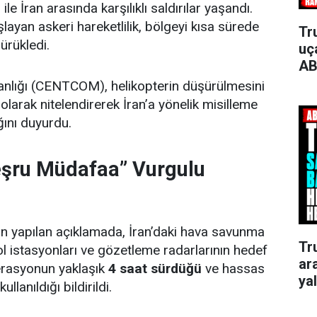
le İran arasında karşılıklı saldırılar yaşandı.
layan askeri hareketlilik, bölgeyi kısa sürede
Tr
sürükledi.
uça
AB
lığı (CENTCOM), helikopterin düşürülmesini
 olarak nitelendirerek İran’a yönelik misilleme
ını duyurdu.
şru Müdafaa” Vurgulu
yapılan açıklamada, İran’daki hava savunma
Tr
ol istasyonları ve gözetleme radarlarının hedef
ar
Operasyonun yaklaşık
4 saat sürdüğü
ve hassas
ya
anıldığı bildirildi.