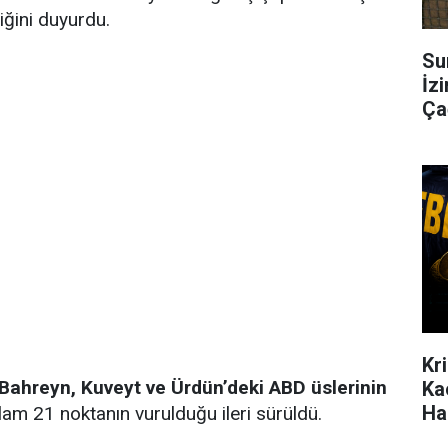
ğini duyurdu.
Su
İzi
Çağ
Kr
Bahreyn, Kuveyt ve Ürdün’deki ABD üslerinin
Ka
Ha
lam 21 noktanın vurulduğu ileri sürüldü.