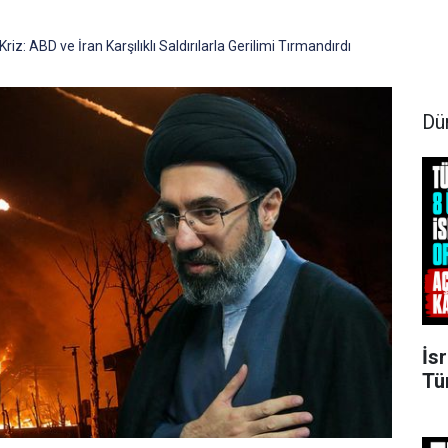
z: ABD ve İran Karşılıklı Saldırılarla Gerilimi Tırmandırdı
Dü
İsr
Tü