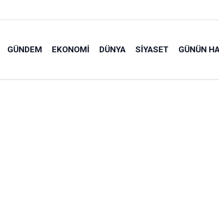
GÜNDEM
EKONOMI
DÜNYA
SIYASET
GÜNÜN HA