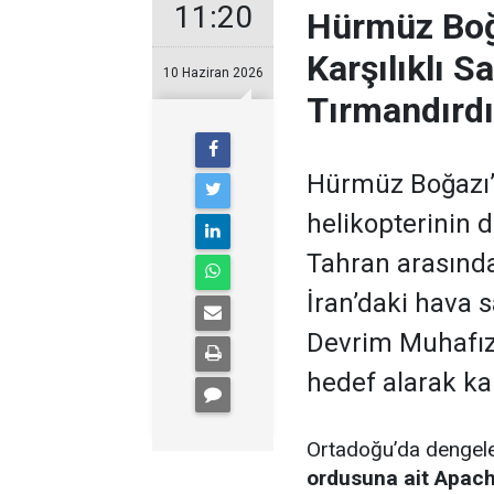
11:20
Hürmüz Boğa
Karşılıklı Sa
10 Haziran 2026
Tırmandırdı
Hürmüz Boğazı’
helikopterinin
Tahran arasında
İran’daki hava 
Devrim Muhafızl
hedef alarak kar
Ortadoğu’da dengele
ordusuna ait Apache