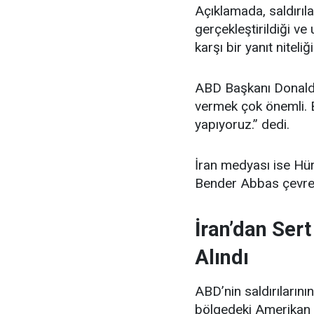
Açıklamada, saldırı
gerçekleştirildiği ve 
karşı bir yanıt niteliğ
ABD Başkanı Donald
vermek çok önemli. B
yapıyoruz.” dedi.
İran medyası ise Hü
Bender Abbas çevres
İran’dan Ser
Alındı
ABD’nin saldırıların
bölgedeki Amerikan as