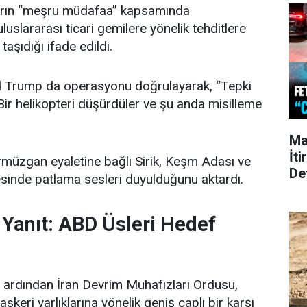
ların “meşru müdafaa” kapsamında
uluslararası ticari gemilere yönelik tehditlere
i taşıdığı ifade edildi.
 Trump da operasyonu doğrulayarak, “Tepki
ir helikopteri düşürdüler ve şu anda misilleme
Ma
İti
rmüzgan eyaletine bağlı Sirik, Keşm Adası ve
De
inde patlama sesleri duyulduğunu aktardı.
t Yanıt: ABD Üsleri Hedef
ın ardından İran Devrim Muhafızları Ordusu,
keri varlıklarına yönelik geniş çaplı bir karşı