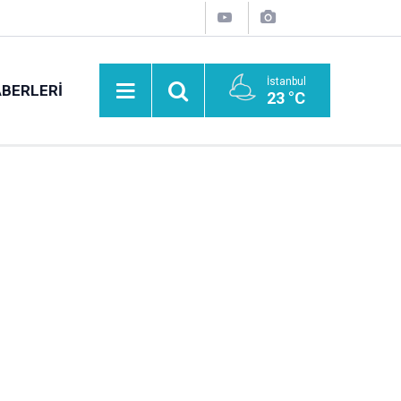
İstanbul
BERLERI
23 °C