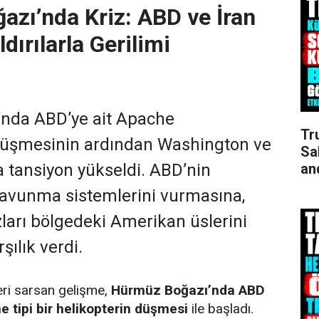
zı’nda Kriz: ABD ve İran
ldırılarla Gerilimi
nda ABD’ye ait Apache
Tr
 düşmesinin ardından Washington ve
Sa
an
 tansiyon yükseldi. ABD’nin
savunma sistemlerini vurmasına,
arı bölgedeki Amerikan üslerini
şılık verdi.
ri sarsan gelişme,
Hürmüz Boğazı’nda ABD
 tipi bir helikopterin düşmesi
ile başladı.