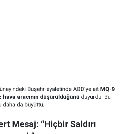
 güneyindeki Buşehr eyaletinde ABD’ye ait
MQ-9
ız hava aracının düşürüldüğünü
duyurdu. Bu
nu daha da büyüttü.
rt Mesaj: “Hiçbir Saldırı