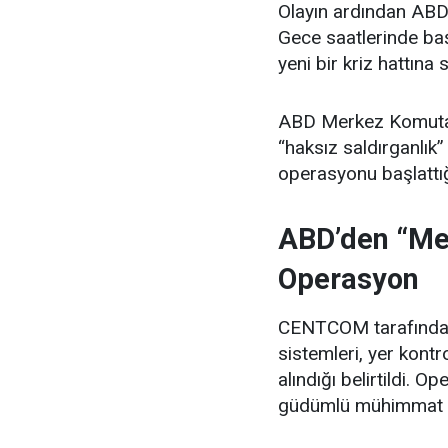
Olayın ardından ABD i
Gece saatlerinde baş
yeni bir kriz hattına 
ABD Merkez Komutan
“haksız saldırganlık”
operasyonu başlattığ
ABD’den “Me
Operasyon
CENTCOM tarafından 
sistemleri, yer kontr
alındığı belirtildi. 
güdümlü mühimmat kull