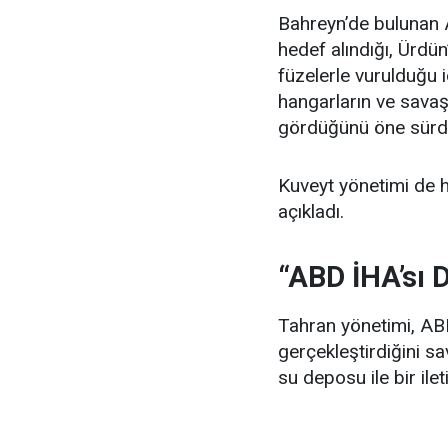
Bahreyn’de bulunan A
hedef alındığı, Ürdün
füzelerle vurulduğu i
hangarların ve savaş
gördüğünü öne sürd
Kuveyt yönetimi de h
açıkladı.
“ABD İHA’sı 
Tahran yönetimi, ABD’
gerçekleştirdiğini sa
su deposu ile bir ile