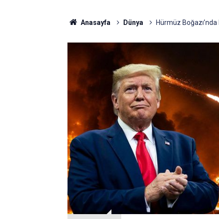
Anasayfa
Dünya
Hürmüz Boğazı’nda Kri