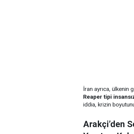
İran ayrıca, ülkenin
Reaper tipi insans
iddia, krizin boyutu
Arakçi’den Se