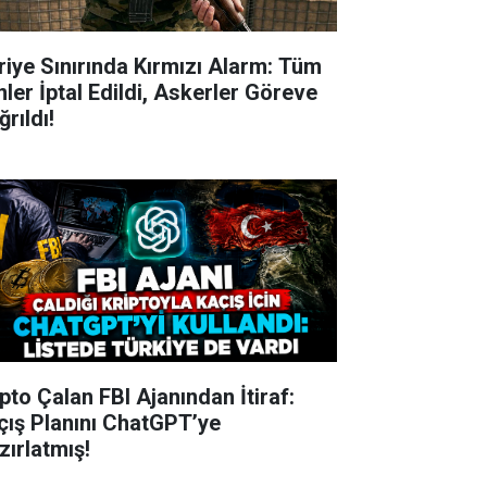
riye Sınırında Kırmızı Alarm: Tüm
nler İptal Edildi, Askerler Göreve
rıldı!
ipto Çalan FBI Ajanından İtiraf:
çış Planını ChatGPT’ye
zırlatmış!