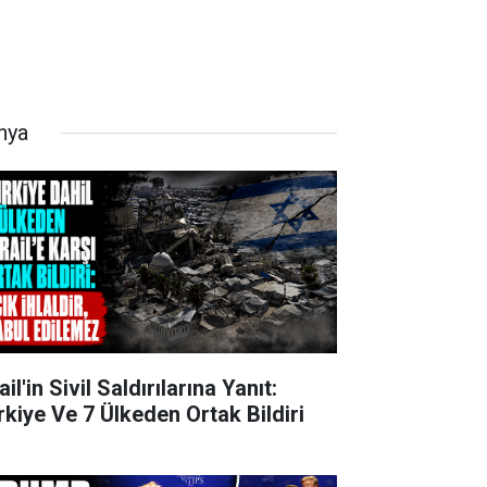
nya
ail'in Sivil Saldırılarına Yanıt:
rkiye Ve 7 Ülkeden Ortak Bildiri