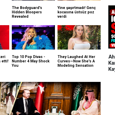
Ah
Ka
Ka