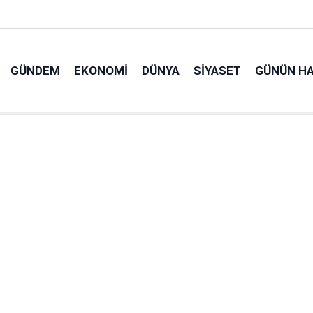
GÜNDEM
EKONOMI
DÜNYA
SIYASET
GÜNÜN HA