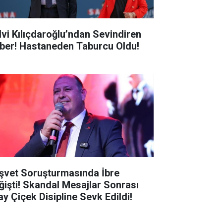
lvi Kılıçdaroğlu’ndan Sevindiren
ber! Hastaneden Taburcu Oldu!
şvet Soruşturmasında İbre
ğişti! Skandal Mesajlar Sonrası
ay Çiçek Disipline Sevk Edildi!