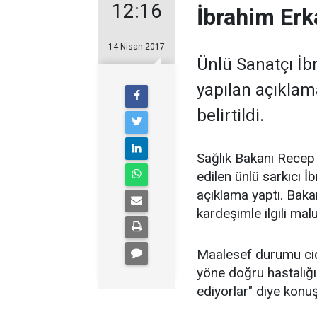
12:16
İbrahim Erk
14 Nisan 2017
Ünlü Sanatçı İbr
yapılan açıklam
belirtildi.
Sağlık Bakanı Recep
edilen ünlü sarkıcı İ
açıklama yaptı. Bak
kardeşimle ilgili m
Maalesef durumu cid
yöne doğru hastalığı
ediyorlar" diye konuş