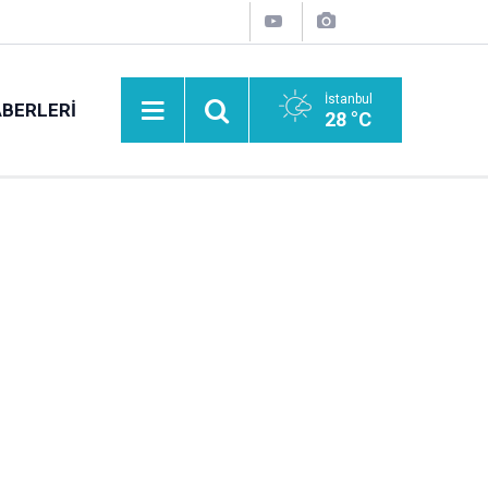
İstanbul
BERLERI
28 °C