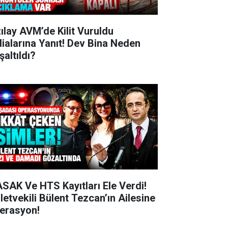
zılay AVM’de Kilit Vuruldu
dialarına Yanıt! Dev Bina Neden
şaltıldı?
SAK Ve HTS Kayıtları Ele Verdi!
lletvekili Bülent Tezcan’ın Ailesine
erasyon!