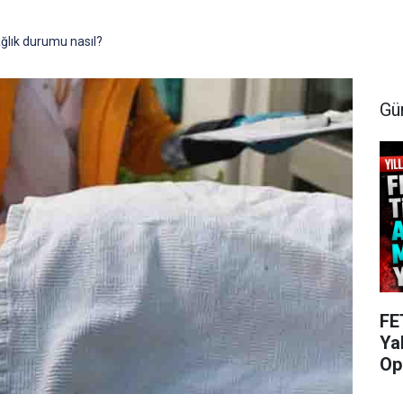
ağlık durumu nasıl?
Gü
FE
Ya
Op