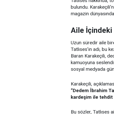
Tatlıses hakkında, t
bulundu. Karakeçili’
magazin dünyasında 
Aile İçindek
Uzun süredir aile bi
Tatlıses’in adı, bu 
Baran Karakeçili, ded
kamuoyuna seslendi. 
sosyal medyada gün
Karakeçili, açıklamas
“Dedem İbrahim Tat
kardeşim ile tehdit
Bu sözler, Tatlıses ai