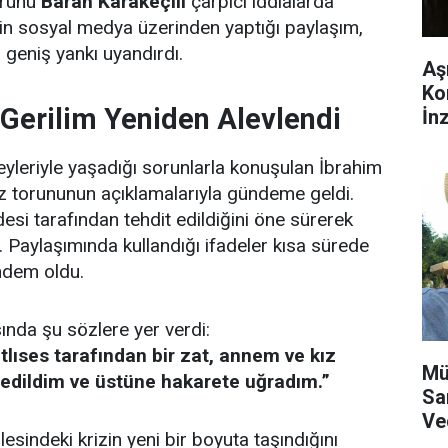
orunu
Baran Karakeçili
çarpıcı iddialarda
nin sosyal medya üzerinden yaptığı paylaşım,
geniş yankı uyandırdı.
Aşı
Ko
i Gerilim Yeniden Alevlendi
İnz
reyleriyle yaşadığı sorunlarla konuşulan İbrahim
kez torununun açıklamalarıyla gündeme geldi.
esi tarafından tehdit edildiğini öne sürerek
Paylaşımında kullandığı ifadeler kısa sürede
dem oldu.
ında şu sözlere yer verdi:
lıses tarafından bir zat, annem ve kız
Mü
 edildim ve üstüne hakarete uğradım.”
Sa
Ve
lesindeki krizin yeni bir boyuta taşındığını