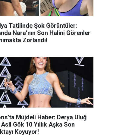
alya Tatilinde Şok Görüntüler:
nda Nara’nın Son Halini Görenler
nımakta Zorlandı!
brıs'ta Müjdeli Haber: Derya Uluğ
 Asil Gök 10 Yıllık Aşka Son
ktayı Koyuyor!