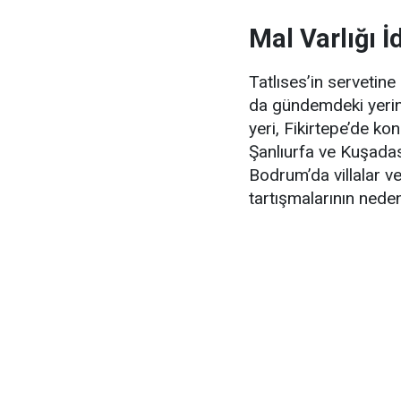
Mal Varlığı İ
Tatlıses’in servetin
da gündemdeki yerini
yeri, Fikirtepe’de kon
Şanlıurfa ve Kuşadası
Bodrum’da villalar v
tartışmalarının nede