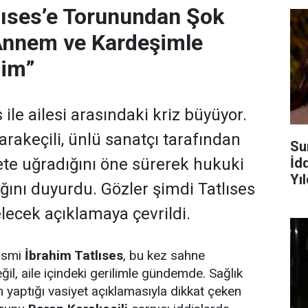
lıses’e Torunundan Şok
Annem ve Kardeşimle
dim”
 ile ailesi arasındaki kriz büyüyor.
rakeçili, ünlü sanatçı tarafından
Su
İd
ete uğradığını öne sürerek hukuki
Yı
ğını duyurdu. Gözler şimdi Tatlıses
ecek açıklamaya çevrildi.
 ismi
İbrahim Tatlıses
, bu kez sahne
il, aile içindeki gerilimle gündemde. Sağlık
n yaptığı vasiyet açıklamasıyla dikkat çeken