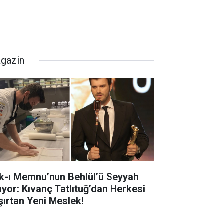
gazin
k-ı Memnu’nun Behlül’ü Seyyah
uyor: Kıvanç Tatlıtuğ’dan Herkesi
şırtan Yeni Meslek!