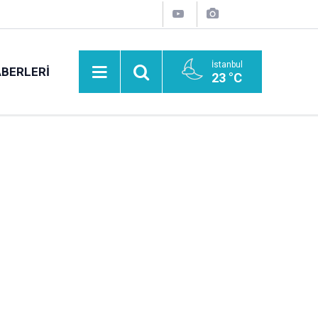
İstanbul
BERLERI
23 °C