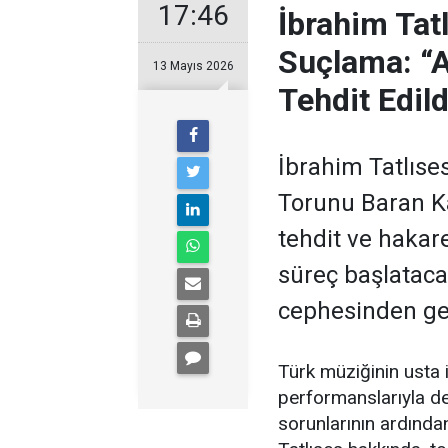
17:46
İbrahim Tat
Suçlama: “
13 Mayıs 2026
Tehdit Edil
İbrahim Tatlıses
Torunu Baran Ka
tehdit ve hakar
süreç başlataca
cephesinden gel
Türk müziğinin usta
performanslarıyla değ
sorunlarının ardında