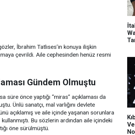
İt
Wa
Ta
zler, İbrahim Tatlıses’in konuya ilişkin
amaya çevrildi. Aile cephesinden henüz resmi
klaması Gündem Olmuştu
kısa süre önce yaptığı “miras” açıklaması da
tu. Ünlü sanatçı, mal varlığını devlete
nü açıklamış ve aile içinde yaşanan sorunlara
Kı
 kullanmıştı. Bu sözlerin ardından aile içindeki
Ve
ttığı öne sürülmüştü.
No