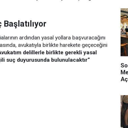
 Başlatılıyor
ialarının ardından yasal yollara başvuracağını
sında, avukatıyla birlikte harekete geçeceğini
Avukatım delillerle birlikte gerekli yasal
gili suç duyurusunda bulunulacaktır”
So
Me
Aç