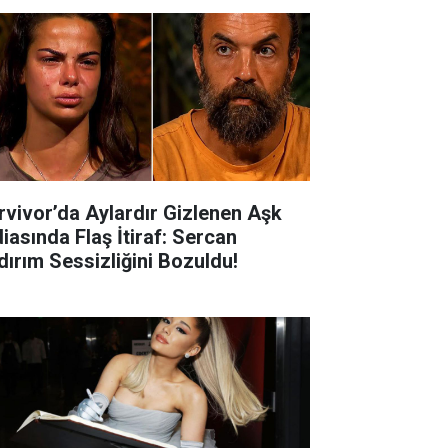
rvivor’da Aylardır Gizlenen Aşk
diasında Flaş İtiraf: Sercan
ldırım Sessizliğini Bozuldu!