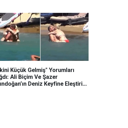
ikini Küçük Gelmiş" Yorumları
ğdı: Ali Biçim Ve Şazer
tındoğan’ın Deniz Keyfine Eleştiri
ğmuru!