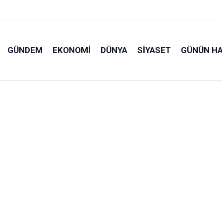
GÜNDEM
EKONOMI
DÜNYA
SIYASET
GÜNÜN HA