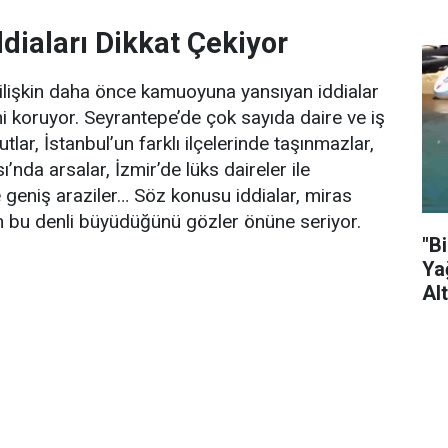
ddiaları Dikkat Çekiyor
e ilişkin daha önce kamuoyuna yansıyan iddialar
 koruyor. Seyrantepe’de çok sayıda daire ve iş
utlar, İstanbul’un farklı ilçelerinde taşınmazlar,
’nda arsalar, İzmir’de lüks daireler ile
e geniş araziler… Söz konusu iddialar, miras
n bu denli büyüdüğünü gözler önüne seriyor.
"B
Ya
Al
Ya