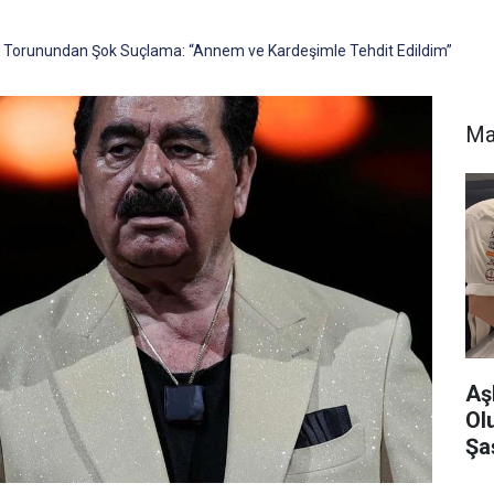
e Torunundan Şok Suçlama: “Annem ve Kardeşimle Tehdit Edildim”
Ma
Aş
Ol
Şa