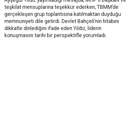
Ayşegül Yıldız yayımladığı mesajda, MHP İl Başkanı ve
teşkilat mensuplarına teşekkür ederken, TBMM’de
gerçekleşen grup toplantısına katılmaktan duyduğu
memnuniyeti dile getirdi. Devlet Bahçeli’nin hitabını
dikkatle dinlediğini ifade eden Yıldız, liderin
konuşmasını tarihi bir perspektifle yorumladı.