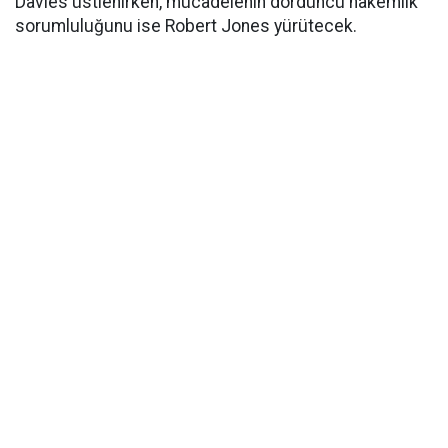
Davies üstlenirken, mücadelenin dördüncü hakemlik
sorumluluğunu ise Robert Jones yürütecek.