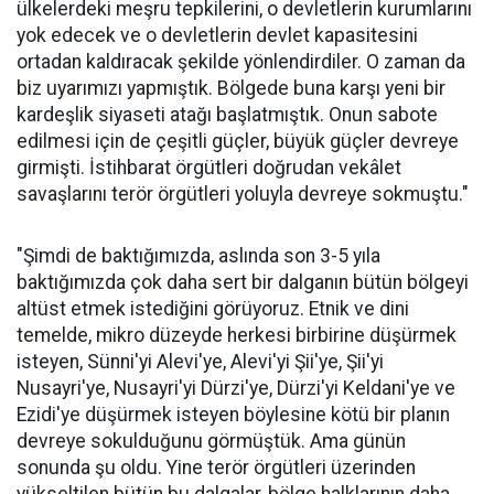
ülkelerdeki meşru tepkilerini, o devletlerin kurumlarını
yok edecek ve o devletlerin devlet kapasitesini
ortadan kaldıracak şekilde yönlendirdiler. O zaman da
biz uyarımızı yapmıştık. Bölgede buna karşı yeni bir
kardeşlik siyaseti atağı başlatmıştık. Onun sabote
edilmesi için de çeşitli güçler, büyük güçler devreye
girmişti. İstihbarat örgütleri doğrudan vekâlet
savaşlarını terör örgütleri yoluyla devreye sokmuştu."
"Şimdi de baktığımızda, aslında son 3-5 yıla
baktığımızda çok daha sert bir dalganın bütün bölgeyi
altüst etmek istediğini görüyoruz. Etnik ve dini
temelde, mikro düzeyde herkesi birbirine düşürmek
isteyen, Sünni'yi Alevi'ye, Alevi'yi Şii'ye, Şii'yi
Nusayri'ye, Nusayri'yi Dürzi'ye, Dürzi'yi Keldani'ye ve
Ezidi'ye düşürmek isteyen böylesine kötü bir planın
devreye sokulduğunu görmüştük. Ama günün
sonunda şu oldu. Yine terör örgütleri üzerinden