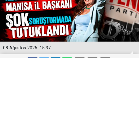
08 Ağustos 2026
15:37
Yeni Parti'ye İlk Büyük Darbe! Manisa
İl Başkanı Şok Soruşturmada
Tutuklandı
Yeni Parti'nin kurucu Manisa İl Başkanı İlksen Özalper,
Ankara Cumhuriyet Başsavcılığı tarafından yürütülen