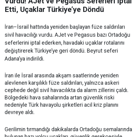
Vurdu! AJet ve Pegasus Seferleri İptal
Etti, Uçaklar Türkiye’ye Döndü
İran–İsrail hattında yeniden başlayan füze saldırıları
sivil havacılığı vurdu. AJet ve Pegasus bazı Ortadoğu
seferlerini iptal ederken, havadaki uçaklar rotalarını
değiştirerek Türkiye’ye geri döndü. Beyrut seferi
Adana’ya indirildi.
İran ile İsrail arasında akşam saatlerinde yeniden
alevlenen karşılıklı füze saldırıları, yalnızca askeri
cephede değil sivil havacılıkta da alarm zillerini çaldı.
Bölgedeki hava sahalarında artan güvenlik riski
nedeniyle Türk havayolu şirketleri acil kriz planını
devreye aldı.
Gerilimin tırmandığı dakikalarda Ortadoğu semalarında
bulunan bazı yolcu uçakları, güvenlik gerekçesiyle