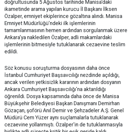
doğrultusunda 5 Ağustos tarihinde Manisa'daki
ikametinde arama yapılan kurucu İl Başkanı İlksen
Özalper, emniyet ekiplerince gözaltına alındı. Manisa
Emniyet Müdürlüğü'ndeki ilk işlemlerinin
tamamlanmasının hemen ardından sorgulanmak üzere
Ankara'ya nakledilen Özalper, adli makamlardaki
işlemlerinin bitmesiyle tutuklanarak cezaevine teslim
edildi.
Söz konusu soruşturma dosyasının daha önce
İstanbul Cumhuriyet Başsavcılığı nezdinde açıldığı,
ancak verilen yetkisizlik kararının ardından dosyanın
Ankara Cumhuriyet Başsavcılığı'na aktarıldığı
öğrenildi. Dosya kapsamında daha önce de Manisa
Büyükşehir Belediyesi Başkan Danışmanı Demirhan
Gözaçan, şoförü Anıl Demir ve Şehzadeler A.Ş. Genel
Müdürü Cem Yüzer aynı suçlamalarla tutuklanarak
cezaevine yollanmıştı. Özalper'in de tutuklanmasıyla
birlikte adli süreçte kritik bir eşik geride kaldı.