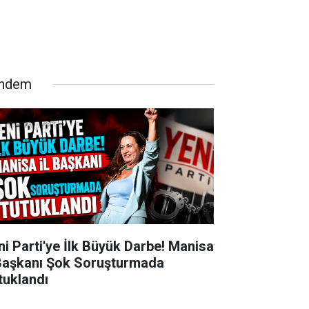
ndem
ni Parti'ye İlk Büyük Darbe! Manisa
 Başkanı Şok Soruşturmada
tuklandı