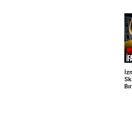
İz
Sk
Bı