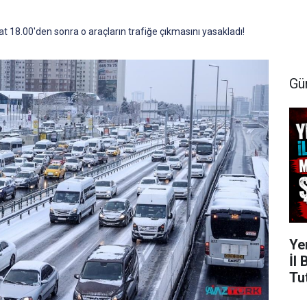
aat 18.00'den sonra o araçların trafiğe çıkmasını yasakladı!
Gü
Ye
İl
Tu