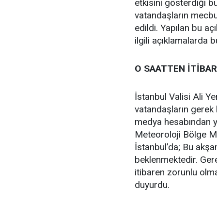
etkisini gösterdiği b
vatandaşların mecbur
edildi. Yapılan bu aç
ilgili açıklamalarda 
O SAATTEN İTİBAR
İstanbul Valisi Ali Ye
vatandaşların gerek 
medya hesabından yap
Meteoroloji Bölge M
İstanbul’da; Bu akşa
beklenmektedir. Gerek
itibaren zorunlu olma
duyurdu.