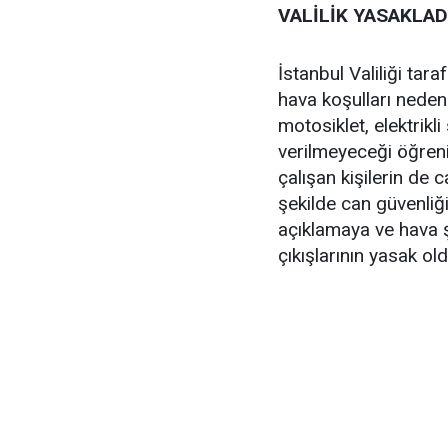
VALİLİK YASAKLADI
İstanbul Valiliği tar
hava koşulları nedeni
motosiklet, elektrikl
verilmeyeceği öğrenil
çalışan kişilerin de 
şekilde can güvenliğ
açıklamaya ve hava ş
çıkışlarının yasak ol