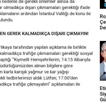
u nedenle de gerekli önlemler alınsa da
 olmadıkça dışarı çıkmamaları gerektiği ifade
ıklamaların ardından İstanbul Valiliği de konu ile
Ro
bulundu.
Çe
De
EN GEREK KALMADIKÇA DIŞARI ÇIKMAYIN!
rlikaya tarafından yapılan açıklama ile birlikte
kalmadıkça trafiğe çıkmamaları gerektiği sosyal
tığı “Kıymetli Hemşehrilerim, 14.15 itibarıyla
üdürlüğümüzden alınan bilgilere göre
m karla karışık yağmur ve kar yağışı
li tedbirlerimizi aldık Lütfen; 17.00'den
dıkça trafiğe çıkmayalım” açıklamaları ile
Et
Si
Gü