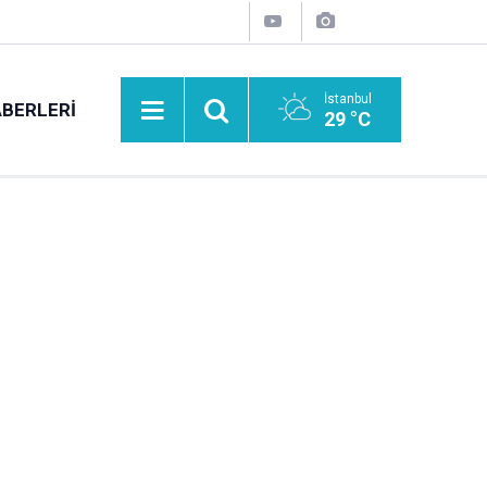
İstanbul
BERLERI
29 °C