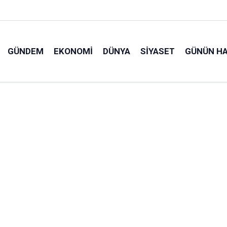
GÜNDEM
EKONOMI
DÜNYA
SIYASET
GÜNÜN HA