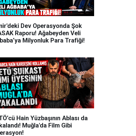
mir'deki Dev Operasyonda Şok
SAK Raporu! Ağabeyden Veli
baba’ya Milyonluk Para Trafiği!
TÖ’cü Hain Yüzbaşının Ablası da
kalandı! Muğla'da Film Gibi
erasyon!