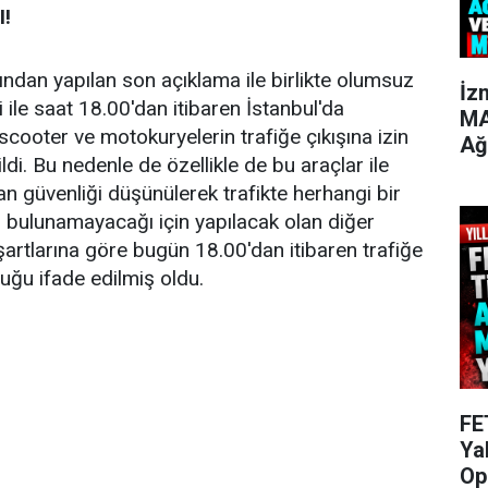
!
afından yapılan son açıklama ile birlikte olumsuz
İz
 ile saat 18.00'dan itibaren İstanbul'da
MA
i scooter ve motokuryelerin trafiğe çıkışına izin
Ağ
di. Bu nedenle de özellikle de bu araçlar ile
can güvenliği düşünülerek trafikte herhangi bir
i bulunamayacağı için yapılacak olan diğer
artlarına göre bugün 18.00'dan itibaren trafiğe
duğu ifade edilmiş oldu.
FE
Ya
Op