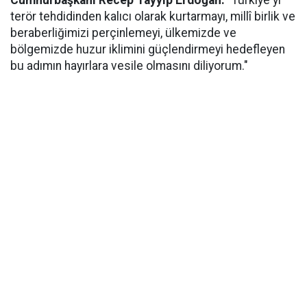
Cumhurbaşkanı Recep Tayyip Erdoğan:
"Türkiye'yi
terör tehdidinden kalıcı olarak kurtarmayı, millî birlik ve
beraberliğimizi perçinlemeyi, ülkemizde ve
bölgemizde huzur iklimini güçlendirmeyi hedefleyen
bu adımın hayırlara vesile olmasını diliyorum."