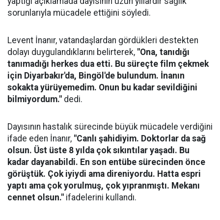
yaptığı açıklamada dayısının uzun yıllardır sağlık
sorunlarıyla mücadele ettiğini söyledi.
Levent İnanır, vatandaşlardan gördükleri destekten
dolayı duygulandıklarını belirterek,
"Ona, tanıdığı
tanımadığı herkes dua etti. Bu süreçte film çekmek
için Diyarbakır'da, Bingöl'de bulundum. İnanın
sokakta yürüyemedim. Onun bu kadar sevildiğini
bilmiyordum."
dedi.
Dayısının hastalık sürecinde büyük mücadele verdiğini
ifade eden İnanır,
"Canlı şahidiyim. Doktorlar da sağ
olsun. Üst üste 8 yılda çok sıkıntılar yaşadı. Bu
kadar dayanabildi. En son entübe sürecinden önce
görüştük. Çok iyiydi ama direniyordu. Hatta espri
yaptı ama çok yorulmuş, çok yıpranmıştı. Mekanı
cennet olsun."
ifadelerini kullandı.