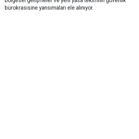
bölgesel gelişmeler ve yeni yasa teklifinin güvenlik
bürokrasisine yansımaları ele alınıyor.