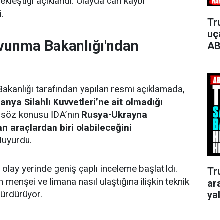
kleştiği açıklandı. Olayda can kaybı
i.
Tr
uça
unma Bakanlığı'ndan
AB
anlığı tarafından yapılan resmi açıklamada,
nya Silahlı Kuvvetleri’ne ait olmadığı
r, söz konusu İDA’nın
Rusya-Ukrayna
an araçlardan biri olabileceğini
 duyurdu.
olay yerinde geniş çaplı inceleme başlatıldı.
Tr
 menşei ve limana nasıl ulaştığına ilişkin teknik
ar
sürdürüyor.
ya