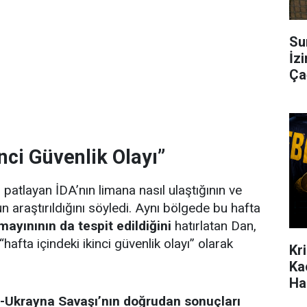
Su
İzi
Çağ
nci Güvenlik Olayı”
atlayan İDA’nın limana nasıl ulaştığının ve
n araştırıldığını söyledi. Aynı bölgede bu hafta
mayınının da tespit edildiğini
hatırlatan Dan,
hafta içindeki ikinci güvenlik olayı” olarak
Kr
Ka
Ha
-Ukrayna Savaşı’nın doğrudan sonuçları