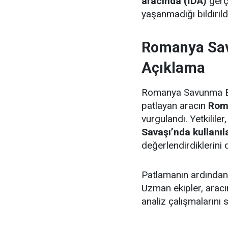
aracında (İDA)
gerçe
yaşanmadığı bildirild
Romanya Sav
Açıklama
Romanya Savunma Bak
patlayan aracın
Roma
vurgulandı. Yetkilile
Savaşı’nda kullanıl
değerlendirdiklerini
Patlamanın ardından 
Uzman ekipler, aracın
analiz çalışmalarını 