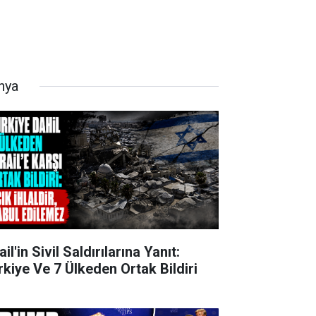
nya
ail'in Sivil Saldırılarına Yanıt:
rkiye Ve 7 Ülkeden Ortak Bildiri