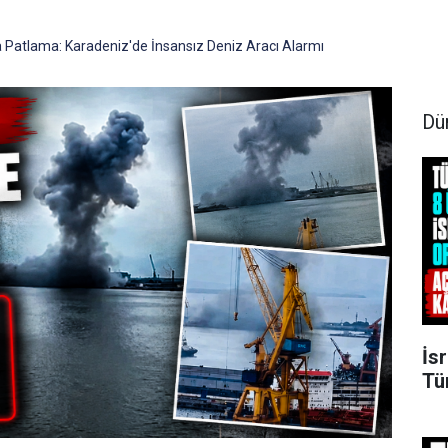
 Patlama: Karadeniz'de İnsansız Deniz Aracı Alarmı
Dü
İsr
Tü