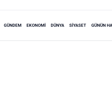
GÜNDEM
EKONOMI
DÜNYA
SIYASET
GÜNÜN HA