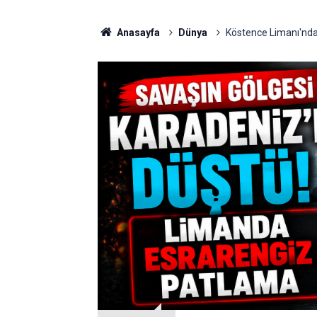
Anasayfa
Dünya
Köstence Limanı'nda