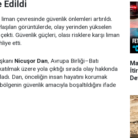
 Edildi
iman çevresinde güvenlik önlemleri artırıldı.
aşılan görüntülerde, olay yerinden yükselen
kti. Güvenlik güçleri, olası risklere karşı liman
liye etti.
şkanı
Nicuşor Dan
, Avrupa Birliği–Batı
Ma
katılmak üzere yola çıktığı sırada olay hakkında
İti
çıkladı. Dan, önceliğin insan hayatını korumak
De
bölgenin güvenlik amacıyla boşaltıldığını ifade