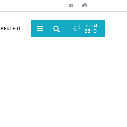
İstanbul
BERLERI
26 °C