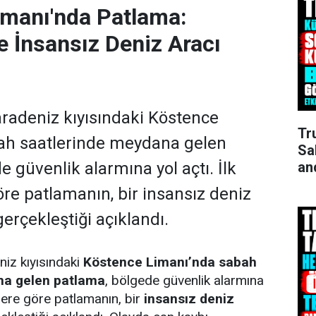
imanı'nda Patlama:
e İnsansız Deniz Aracı
radeniz kıyısındaki Köstence
Tr
ah saatlerinde meydana gelen
Sa
an
 güvenlik alarmına yol açtı. İlk
öre patlamanın, bir insansız deniz
erçekleştiği açıklandı.
iz kıyısındaki
Köstence Limanı’nda sabah
na gelen patlama
, bölgede güvenlik alarmına
melere göre patlamanın, bir
insansız deniz