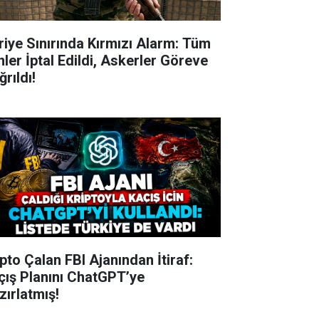
riye Sınırında Kırmızı Alarm: Tüm
nler İptal Edildi, Askerler Göreve
rıldı!
ipto Çalan FBI Ajanından İtiraf:
çış Planını ChatGPT’ye
zırlatmış!