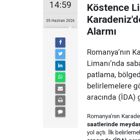
14:59
Köstence L
Karadeniz'd
05 Haziran 2026
Alarmı
Romanya’nın Ka
Limanı’nda sab
patlama, bölgede
belirlemelere g
aracında (İDA) g
Romanya’nın Karaden
saatlerinde meyda
yol açtı. İlk belirle