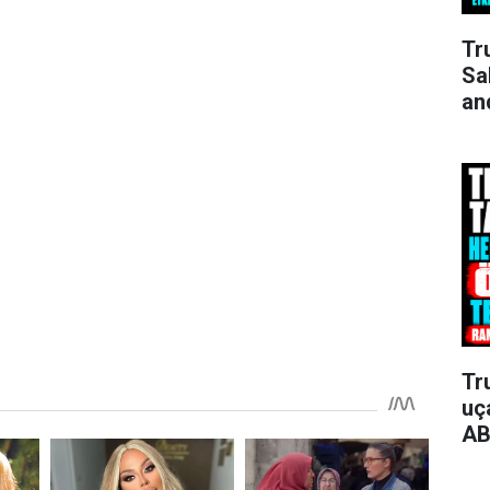
Tr
Sa
an
Tr
uça
AB