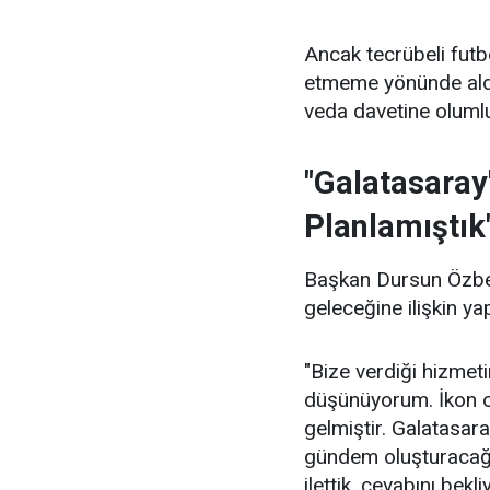
Ancak tecrübeli futb
etmeme yönünde aldığ
veda davetine olumlu 
"Galatasaray'
Planlamıştık
Başkan Dursun Özbek,
geleceğine ilişkin ya
"Bize verdiği hizmet
düşünüyorum. İkon oy
gelmiştir. Galatasara
gündem oluşturacağı 
ilettik, cevabını bekl