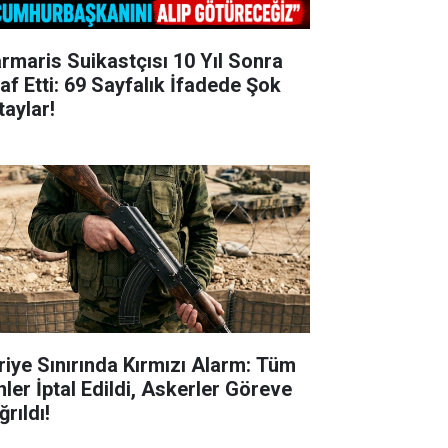
rmaris Suikastçısı 10 Yıl Sonra
raf Etti: 69 Sayfalık İfadede Şok
taylar!
riye Sınırında Kırmızı Alarm: Tüm
nler İptal Edildi, Askerler Göreve
rıldı!