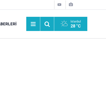
İstanbul
BERLERI
28 °C