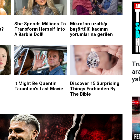
Tr
ar
ya