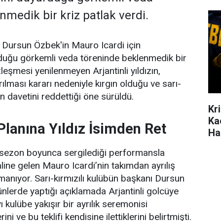
nmedik bir kriz patlak verdi.
 Dursun Özbek'in Mauro Icardi için
rduğu görkemli veda töreninde beklenmedik bir
zleşmesi yenilenmeyen Arjantinli yıldızın,
rılması kararı nedeniyle kırgın olduğu ve sarı-
en davetini reddettiği öne sürüldü.
Kr
Ka
Planına Yıldız İsimden Ret
Ha
 sezon boyunca sergilediği performansla
haline gelen Mauro Icardi’nin takımdan ayrılış
rmanıyor. Sarı-kırmızılı kulübün başkanı Dursun
nlerde yaptığı açıklamada Arjantinli golcüye
 kulübe yakışır bir ayrılık seremonisi
ni ve bu teklifi kendisine ilettiklerini belirtmişti.