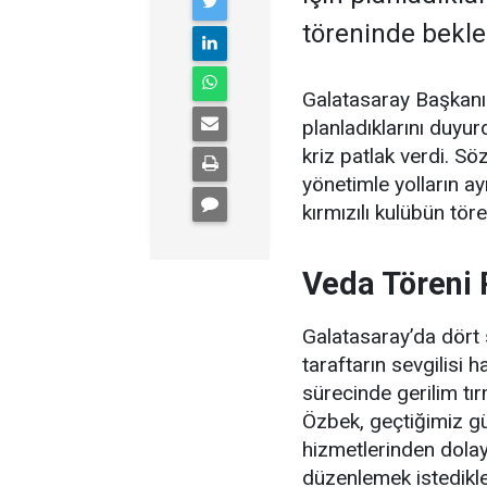
töreninde bekle
Galatasaray Başkanı
planladıklarını duyu
kriz patlak verdi. Sö
yönetimle yolların ay
kırmızılı kulübün tör
Veda Töreni 
Galatasaray’da dört
taraftarın sevgilisi 
sürecinde gerilim tı
Özbek, geçtiğimiz gü
hizmetlerinden dolayı
düzenlemek istedikleri