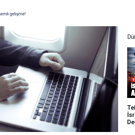
emli gelişme!
Dü
Te
İs
De