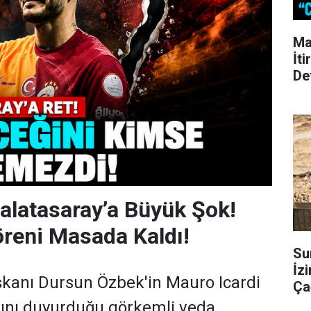
Ma
İti
De
Galatasaray’a Büyük Şok!
reni Masada Kaldı!
Su
İzi
şkanı Dursun Özbek'in Mauro Icardi
Çağ
arını duyurduğu görkemli veda