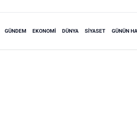
GÜNDEM
EKONOMI
DÜNYA
SIYASET
GÜNÜN HA