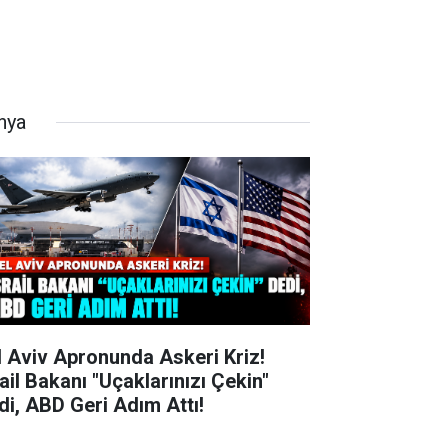
nya
l Aviv Apronunda Askeri Kriz!
rail Bakanı "Uçaklarınızı Çekin"
di, ABD Geri Adım Attı!