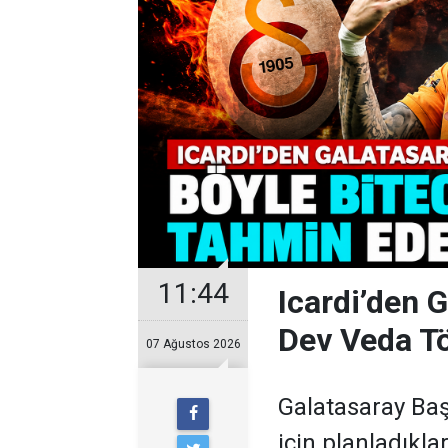
11:44
Icardi’den 
Dev Veda Tö
07 Ağustos 2026
Galatasaray Ba
için planladıkl