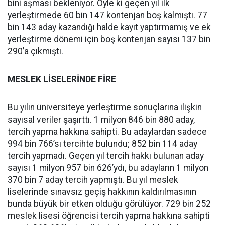
bini aşması bekleniyor. Öyle ki geçen yıl ilk
yerleştirmede 60 bin 147 kontenjan boş kalmıştı. 77
bin 143 aday kazandığı halde kayıt yaptırmamış ve ek
yerleştirme dönemi için boş kontenjan sayısı 137 bin
290’a çıkmıştı.
MESLEK LİSELERİNDE FİRE
Bu yılın üniversiteye yerleştirme sonuçlarına ilişkin
sayısal veriler şaşırttı. 1 milyon 846 bin 880 aday,
tercih yapma hakkına sahipti. Bu adaylardan sadece
994 bin 766’sı tercihte bulundu; 852 bin 114 aday
tercih yapmadı. Geçen yıl tercih hakkı bulunan aday
sayısı 1 milyon 957 bin 626’ydı, bu adayların 1 milyon
370 bin 7 aday tercih yapmıştı. Bu yıl meslek
liselerinde sınavsız geçiş hakkının kaldırılmasının
bunda büyük bir etken olduğu görülüyor. 729 bin 252
meslek lisesi öğrencisi tercih yapma hakkına sahipti