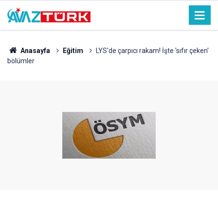
Anasayfa
Eğitim
LYS'de çarpıcı rakam! İşte 'sıfır çeken'
bölümler