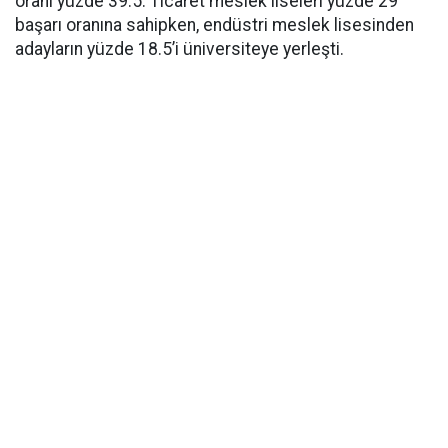
oranı yüzde 39.5. Ticaret meslek liseleri yüzde 29
başarı oranına sahipken, endüstri meslek lisesinden
adayların yüzde 18.5’i üniversiteye yerleşti.