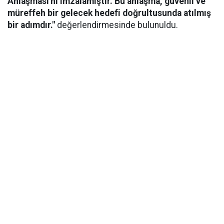
Anlaşması'nı imzalamıştır. Bu anlaşma, güvenli ve
müreffeh bir gelecek hedefi doğrultusunda atılmış
bir adımdır."
değerlendirmesinde bulunuldu.