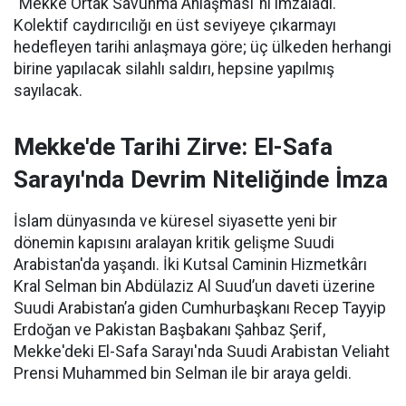
"Mekke Ortak Savunma Anlaşması"nı imzaladı.
Kolektif caydırıcılığı en üst seviyeye çıkarmayı
hedefleyen tarihi anlaşmaya göre; üç ülkeden herhangi
birine yapılacak silahlı saldırı, hepsine yapılmış
sayılacak.
Mekke'de Tarihi Zirve: El-Safa
Sarayı'nda Devrim Niteliğinde İmza
İslam dünyasında ve küresel siyasette yeni bir
dönemin kapısını aralayan kritik gelişme Suudi
Arabistan'da yaşandı. İki Kutsal Caminin Hizmetkârı
Kral Selman bin Abdülaziz Al Suud’un daveti üzerine
Suudi Arabistan’a giden Cumhurbaşkanı Recep Tayyip
Erdoğan ve Pakistan Başbakanı Şahbaz Şerif,
Mekke'deki El-Safa Sarayı'nda Suudi Arabistan Veliaht
Prensi Muhammed bin Selman ile bir araya geldi.