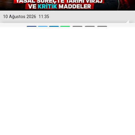
10 Ağustos 2026
11:35
"Terörsüz Türkiye" İçin Tarihi Gün! 18
Saatlik Komisyon Maratonunun
Ardından Gözler Meclis'te
"Terörsüz Türkiye" sürecinin yasal altyapısını
oluşturmak amacıyla hazırlanan ve 360'tan fazla
milletvekilinin imzasıyla Meclis'e sunulan 12 maddelik
kanun teklifi, TBMM Adalet Komisyonu'ndaki 18
saatlik maraton görüşmelerin ardından kabul edildi.