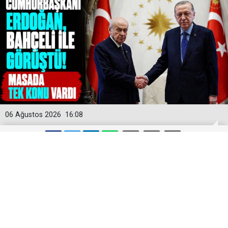
06 Ağustos 2026
16:08
MGK Öncesi Sürpriz Temas: Liderlerin
Masasında TBMM’ye Sunulan O
Kanun Vardı!